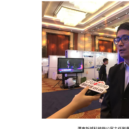
灃東新城科統辦公室主任劉鑫接