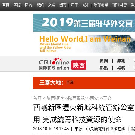
首頁
國際
國內
視頻
文娛
體育
汽車
城市
環球創業
環球財智
教
要聞
｜
原創
｜
熱點
｜
視頻
｜
三秦大地：
企業
首頁
>>
陝西頻道
>>
陝西資訊
>>
西安
>>正文
西鹹新區灃東新城科統管辦公室
用 完成統籌科技資源的使命
2018-10-10 18:17:45
|
來源：中央廣電總台國際在線
|
編