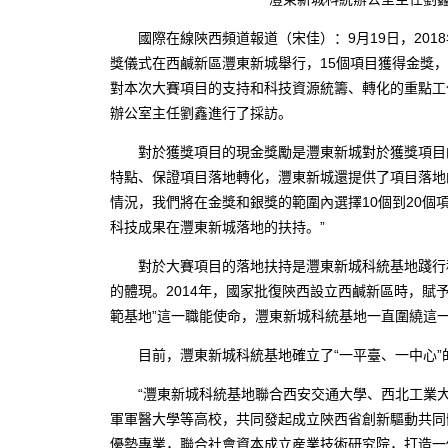
國際在線陝西頻道報道（宋佳）：9月19日，2018
獎儀式在西鹹新區灃東新城舉行，15個項目獲得金獎，
對本次大賽項目的支持和科技資源統籌、轉化的重點工
辦公室主任劉鑫進行了採訪。
對於獲獎項目的現金獎勵是灃東新城對於獲獎項目的
特點、保證項目落地轉化，灃東新城還提供了項目落地
情況，我們將在金獎和銀獎的範圍內選擇10個到20個項
科技成果在灃東新城落地的扶持。”
對於大賽項目的落地扶持是灃東新城科統基地踐行科
的體現。2014年，國家批復陝西設立西鹹新區時，賦
範基地”這一職能使命，灃東新城科統基地一直圍繞這
目前，灃東新城科統基地確立了“一平臺、一中心”
“灃東新城科統基地聯合西安交通大學、西北工業大
軍軍醫大學等高校，共同發起成立陝西省創新驅動共同
優勢專業，聯合社會資本成立産業技術研究院，打造一