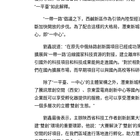
“一平臺”如此解釋。
“一帶一路”倡議之下，西鹹新區作為引領內陸型經
斷加快開放的步伐。為了配合這樣的大格局，灃東新城
心，即“一中心”。
劉鑫説道：“在原先中俄絲路創新園項目已經成功落
擴展與‘一帶一路’沿線國家科技資源的對接，建立離岸
引國外的科技項目和科技成果能夠走進國內。”對於相
們在國內擴展市場，而早期項目可以與國內高校等科研
除了“一平臺、一中心”的主體架構之外，灃東新城科
了騰訊眾創空間（西安）、京東雲電商創新中心等國內
企業既可以享受孵化器提供的服務，也可以享受灃東新
一個多層次的立體‘雙創’生態。”
劉鑫最後表示，主辦陝西省科技工作者創新創業大賽
建“雙創”環境的重要環節，他説：“大賽解決了‘雙創’
空間的好項目，在我們區域進行落地進行孵化，助力灃