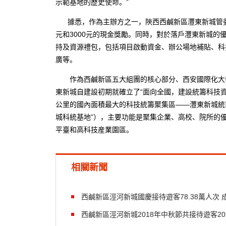
示範基地的歷史使命。”
據悉，作為主辦方之一，陝西西鹹新區灃東新城管委會
元和3000元的現金獎勵。同時，對於落戶灃東新城的
持及資源禮包，包括項目啟動資金、辦公場地補貼、科
廣等。
作為西鹹新區五大組團的核心部分、西安國際化大都
東新城自建設初期就確立了“面向全國，建設統籌科技資
公里的國內面積最大的科技統籌聚集區——灃東新城統
城科統基地”），主要功能是聚集企業、高校、院所的
平臺和高科技産業園區。
相關新聞
西鹹新區涇河新城國慶接待遊客78.38萬人次
西鹹新區涇河新城2018年中秋節共接待遊客20