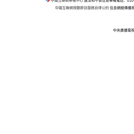
中國互聯網舉報中心
違法和不良信息舉報電話：010-674
中國互聯網視聽節目服務自律公約
信息網絡傳播視聽
中央廣播電視