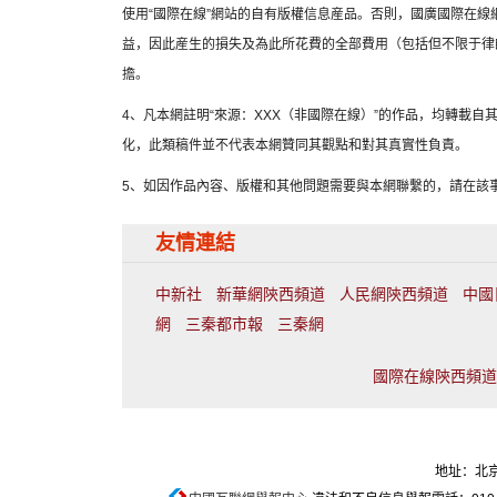
使用“國際在線”網站的自有版權信息産品。否則，國廣國際在
益，因此産生的損失及為此所花費的全部費用（包括但不限于律
擔。
4、凡本網註明“來源：XXX（非國際在線）”的作品，均轉載
化，此類稿件並不代表本網贊同其觀點和對其真實性負責。
5、如因作品內容、版權和其他問題需要與本網聯繫的，請在該事
友情連結
中新社
新華網陝西頻道
人民網陝西頻道
中國
網
三秦都市報
三秦網
國際在線陝西頻道聯
地址：北京