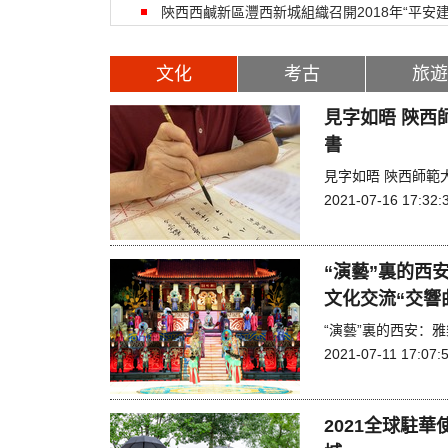
陝西西鹹新區灃西新城組織召開2018年“平安
文化
考古
旅遊
見字如晤 陝西
書
見字如晤 陝西師範
2021-07-16 17:32:
“演藝”裏的西
文化交流“交響
“演藝”裏的西安：
2021-07-11 17:07:
2021全球駐