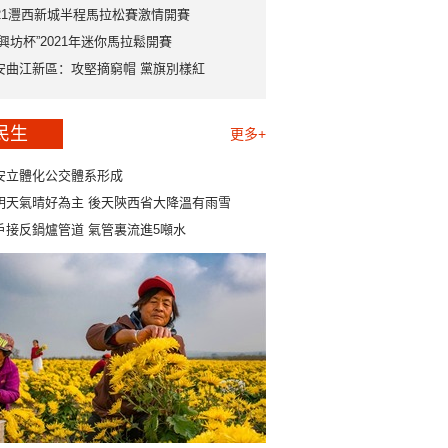
021灃西新城半程馬拉松賽激情開賽
永興坊杯”2021年迷你馬拉鬆開賽
安曲江新區：攻堅摘窮帽 黨旗別樣紅
民生
更多+
安立體化公交體系形成
明天氣晴好為主 後天陝西省大降溫有雨雪
戶接反鍋爐管道 氣管裏流進5噸水