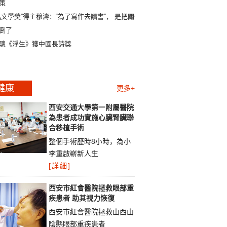
策
迅文學獎”得主穆濤：“為了寫作去讀書”， 是把關係
倒了
聰《浮生》獲中國長詩獎
健康
更多+
西安交通大學第一附屬醫院
為患者成功實施心臟腎臟聯
合移植手術
整個手術歷時8小時，為小
李重啟嶄新人生
[詳細]
西安市紅會醫院拯救眼部重
疾患者 助其視力恢復
西安市紅會醫院拯救山西山
陰縣眼部重疾患者