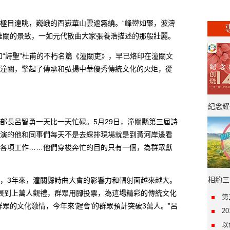
目遠眺，巍峨的西嶽華山雲遮霧繞。“峰巒如聚，波濤
雄關的景致，一如元代散曲大家張養浩描述的那般壯麗。
“詩聖”杜甫的不朽名篇《潼關吏》，早已烙印在潼關文
潼關，擎起了傳承和弘揚中華優秀傳統文化的火炬，從
紀念耀
長呂智勇一天比一天忙碌。5月29日，潼關縣第三屆詩
年·“
演的他和同事們每天不是去綵排現場就是到黃河岸邊看
各項工作……他們穿梭奔忙的目的只有一個，為群眾獻
相約三
3年來，潼關縣詩曲大會的影響力和輻射面越來越大。
展到上萬人觀禮，群眾用腳投票，為這場精彩的傳統文化
第
眾的文化激情，今年來‘趕會’的群眾預計突破3萬人。”呂
2
以