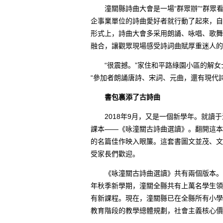
潼關縣詩曲大會是一場“群眾辦”“群眾看
企事業單位的詩曲愛好者就行動了起來，自
形式上，詩曲大會多采用朗誦、咏唱、歌舞
融合，讓觀眾現場感受詩詞曲賦厚重迷人的
“很震撼。”家住和平路綠園小區的解女
“參加者朗誦唐詩、宋詞、元曲，還有現代詩
書包裏添了古詩曲
2018年9月，又是一個新學年。就讀于
課本——《咏潼關古詩曲選讀》。翻開這本
的名篇佳作映入眼簾。這套書圖文並茂、文
受家長們歡迎。
《咏潼關古詩曲選讀》共有兩個版本。除
年秋季新學期，潼關全縣共有上萬名學生領
有新課程。現在，潼關縣已在全縣所有小學
教育階段的教學總體規劃，社會主義核心價