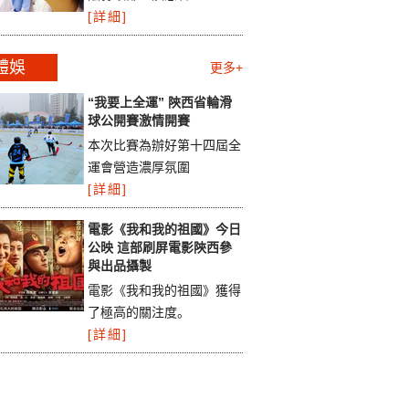
[詳細]
體娛
更多+
“我要上全運” 陝西省輪滑
球公開賽激情開賽
本次比賽為辦好第十四屆全
運會營造濃厚氛圍
[詳細]
電影《我和我的祖國》今日
公映 這部刷屏電影陝西參
與出品攝製
電影《我和我的祖國》獲得
了極高的關注度。
[詳細]