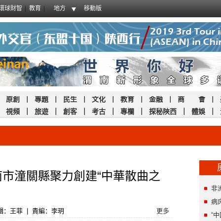
環球財智
教育
地方
移動版
｜
原創
｜
專題
｜
民生
｜
文化
｜
教育
｜
金融
｜
商 會
｜
｜
視頻
｜
旅遊
｜
創客
｜
考古
｜
專欄
｜
探秘陝西
｜
體娛
｜
南市潼關縣聚力創建“中華散曲之
非
病
輯：王菲
|
責編：李玥
更多
“