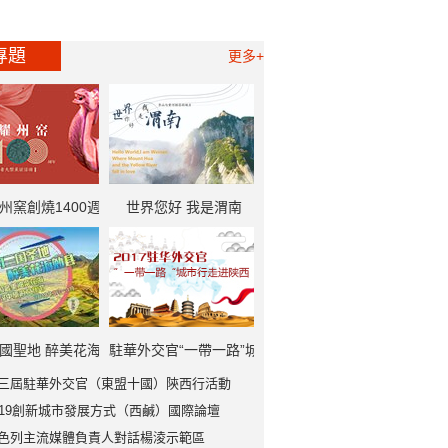
專題
更多+
州窯創燒1400週
世界您好 我是渭南
一帶一路”中外記者
大型採訪活動
國聖地 醉美花海
駐華外交官“一帶一路”城
三屆駐華外交官（東盟十國）陝西行活動
勉縣
市行走進陝西
019創新城市發展方式（西鹹）國際論壇
色列主流媒體負責人對話楊淩示範區