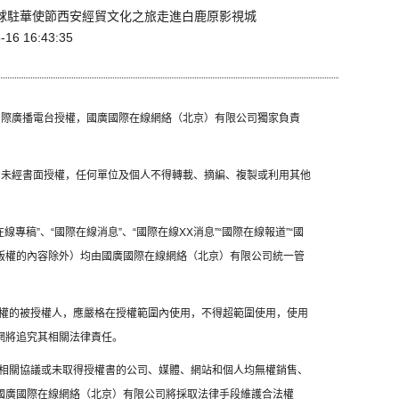
1全球駐華使節西安經貿文化之旅走進白鹿原影視城
-16 16:43:35
國國際廣播電台授權，國廣國際在線網絡（北京）有限公司獨家負責
容，未經書面授權，任何單位及個人不得轉載、摘編、複製或利用其他
線專稿”、“國際在線消息”、“國際在線XX消息”“國際在線報道”“國
方版權的內容除外）均由國廣國際在線網絡（北京）有限公司統一管
權的被授權人，應嚴格在授權範圍內使用，不得超範圍使用，使用
網將追究其相關法律責任。
相關協議或未取得授權書的公司、媒體、網站和個人均無權銷售、
，國廣國際在線網絡（北京）有限公司將採取法律手段維護合法權