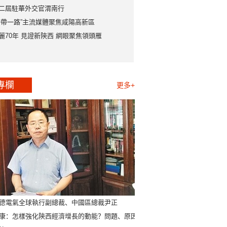
二屆駐華外交官渭南行
一帶一路”主流媒體聚焦咸陽高新區
麗70年 見證新陝西 網眼聚焦領頭雁
專欄
更多+
德電氣全球執行副總裁、中國區總裁尹正
康：怎樣強化陝西經濟增長的動能？問題、原因