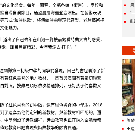
”的文化盛會。每年一開春，全縣各鎮（街道）、學校和
第
編自導自演節目，通過層層海選登臺演出。在藝術表現
“
等形式“和詩以歌”，將傳統詩曲與現代音樂、老腔藝術相
壯
文化魅力。
士道出了自己去年在山河一覽樓前觀看詩曲大會的感受，
歌，節目豐富精彩，今年我還去‘打卡’。”
潼關縣第三初級中學的同學們發現，自己的書包裏添了新
有著紅色書脊的地方教材，一首首與潼關有著密切聯繫
白對照，按難易順序依次精選排列，既討孩子們喜歡又
了紅色書脊的初中版，還有綠色書脊的小學版。2018
到了這套為他們定制的新教材。與新教材相匹配的，還
、中學開設了詩教課程，詩曲教育也正在納入全縣義務
施耐
值觀教育已經實現與詩曲教學的融會貫通。
王建