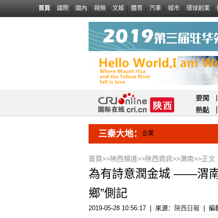
首頁
國際
國內
視頻
文娛
體育
汽車
城市
環球創業
要聞
熱點
三秦大地：
企業
首頁
>>
陝西頻道
>>
陝西資訊
>>
渭南
>>正文
為有詩意潤金城 ——渭
鄉”側記
2019-05-28 10:56:17
|
來源：
陝西日報
|
編