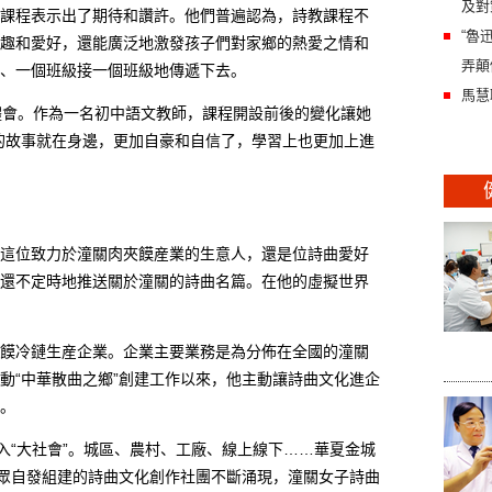
及對
程表示出了期待和讚許。他們普遍認為，詩教課程不
“魯
趣和愛好，還能廣泛地激發孩子們對家鄉的熱愛之情和
弄顛
、一個班級接一個班級地傳遞下去。
馬慧
會。作為一名初中語文教師，課程開設前後的變化讓她
的故事就在身邊，更加自豪和自信了，學習上也更加上進
位致力於潼關肉夾饃産業的生意人，還是位詩曲愛好
還不定時地推送關於潼關的詩曲名篇。在他的虛擬世界
冷鏈生産企業。企業主要業務是為分佈在全國的潼關
動“中華散曲之鄉”創建工作以來，他主動讓詩曲文化進企
。
“大社會”。城區、農村、工廠、線上線下……華夏金城
群眾自發組建的詩曲文化創作社團不斷涌現，潼關女子詩曲