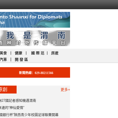
美食
｜
健康
｜
國 際 范
｜
房産
汽車
｜
開 發 區
新聞熱線：029-88211566
原創
更多+
洲27國記者感知機遇渭南
床邊的“神仙愛情”
中國銀行杯”陝西青少年校園足球聯賽開幕