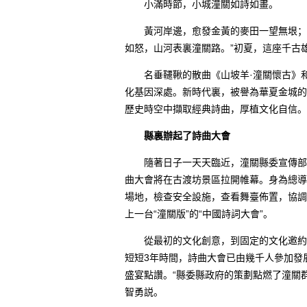
小滿時節，小城潼關如詩如畫。
黃河岸邊，愈發金黃的麥田一望無垠；極
如怒，山河表裏潼關路。”初夏，這座千古
名垂韆鞦的散曲《山坡羊·潼關懷古》和
化基因深處。新時代裏，被譽為華夏金城的
歷史時空中擷取經典詩曲，厚植文化自信。
縣裏辦起了詩曲大會
隨著日子一天天臨近，潼關縣委宣傳部部
曲大會將在古渡坊景區拉開帷幕。身為總導
場地，檢查安全設施，查看舞臺佈置，協調
上一台“潼關版”的“中國詩詞大會”。
從最初的文化創意，到固定的文化邀約，
短短3年時間，詩曲大會已由幾千人參加發
盛宴點讚。“縣委縣政府的策劃點燃了潼關群
智勇説。