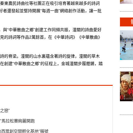
秦東農民詩曲社等社團正在吸引培育著越來越多的詩詞
好者還發起並堅持開展“每週一曲”網絡創作活動，讓一批
與“中華散曲之鄉”創建工作同頻共振，潼關的詩曲愛好
見的詩詞等作品2萬餘首，在《中華詩詞》《中華散曲》
。
的脊梁。潼關的山水裏蘊含著詩的旋律，潼關的草木
在創建“中華散曲之鄉”的征程上，金城潼關步履鏗鏘，踏
之戀”
”馬拉松賽絢麗開跑
陝西眾創空間孵化基地”稱號