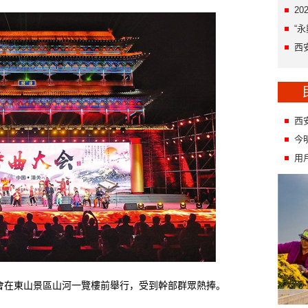
2
“
西
西
今
用
會在東山景區山河一覽樓前舉行，受到幹部群眾熱捧。