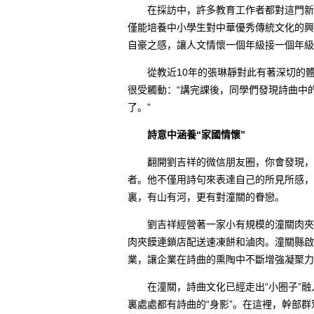
在採訪中，許多教育工作者都對這門新課
僅能培養中小學生對中華優秀傳統文化的興
自豪之感，讓人文情懷一個年級接一個年級
從教近10年的張琳靜對此有著深切的體
很受觸動：“講完課後，同學們發現詩曲中
了。”
詩意中涵養“家國情懷”
翻開劉吉祥的微信朋友圈，你會發現，這
者。他不僅用詩句來表達自己的所見所感，
裏，有山有河，更有對潼關的眷戀。
劉吉祥經營著一家小有規模的潼關肉夾饃
肉夾饃連鎖店配送速凍餅和滷肉。潼關縣啟
業，讓企業在詩曲的熏陶中不斷增強凝聚力
在潼關，詩曲文化已經走出“小圈子”融入
裏處處都有詩曲的“身影”。在這裡，幹部