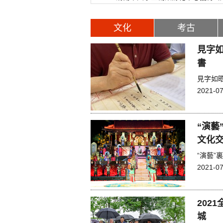
文化
考古
見字如
書
見字如
2021-07
“演藝
文化交
“演藝”
2021-07
202
城