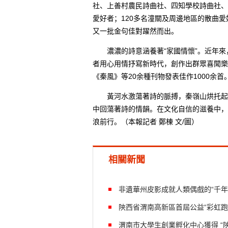
社、上善村農民詩曲社、四知學校詩曲社、
愛好者；120多名潼關及周邊地區的散曲愛
又一批金句佳對躍然而出。
濃濃的詩意涵養著“家國情懷”。近年來，
者用心用情抒寫新時代，創作出群眾喜聞樂
《秦風》等20余種刊物發表佳作1000余首
黃河水激蕩著詩的脈搏，秦嶺山烘托起詩
中回蕩著詩的情韻。在文化自信的滋養中，
浪前行。（本報記者 鄭棟 文/圖）
相關新聞
非遺華州皮影成就人類偶戲的“千年
陝西省渭南高新區首屆公益“彩虹跑
渭南市大學生創業孵化中心獲得 “