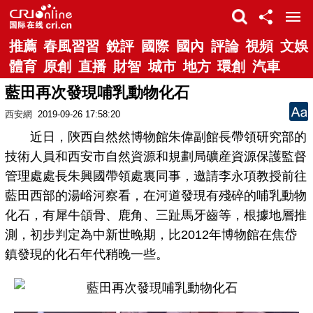
推薦
春風習習
銳評
國際
國內
評論
視頻
文娛
體育
原創
直播
財智
城市
地方
環創
汽車
藍田再次發現哺乳動物化石
西安網
2019-09-26 17:58:20
近日，陝西自然然博物館朱偉副館長帶領研究部的
技術人員和西安市自然資源和規劃局礦産資源保護監督
管理處處長朱興國帶領處裏同事，邀請李永項教授前往
藍田西部的湯峪河察看，在河道發現有殘碎的哺乳動物
化石，有犀牛頜骨、鹿角、三趾馬牙齒等，根據地層推
測，初步判定為中新世晚期，比2012年博物館在焦岱
鎮發現的化石年代稍晚一些。