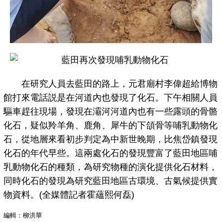
在研究人員去藍田的路上，元君廟村李偉超給博物
館打來電話説是在河道內也發現了化石。下午相關人員
驅車趕往現場，發現在灞河河道內也有一些露頭的骨骼
化石，疑似羚羊角、鹿角、犀牛的下頜骨等哺乳動物化
石，從地層來看初步判定為中新世晚期，比焦岱鎮發現
化石的年代早些。這兩處化石的發現豐富了藍田地區哺
乳動物化石的種類，為研究物種的演化提供化石材料，
同時化石的發現為研究藍田地區古環境、古氣候提供實
物資料。(全媒體記者霍蘊熙何磊)
編輯：柳洪華