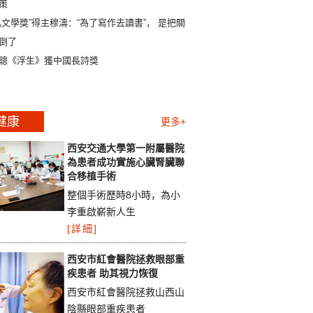
策
迅文學獎”得主穆濤：“為了寫作去讀書”， 是把關係
倒了
聰《浮生》獲中國長詩獎
健康
更多+
西安交通大學第一附屬醫院
為患者成功實施心臟腎臟聯
合移植手術
整個手術歷時8小時，為小
李重啟嶄新人生
[詳細]
西安市紅會醫院拯救眼部重
疾患者 助其視力恢復
西安市紅會醫院拯救山西山
陰縣眼部重疾患者