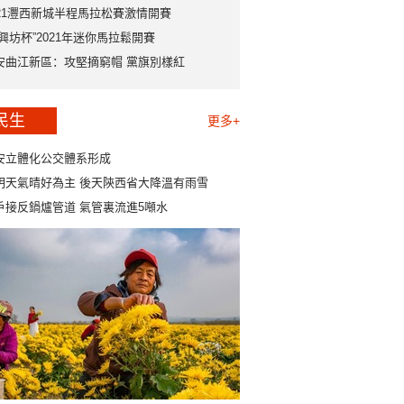
021灃西新城半程馬拉松賽激情開賽
永興坊杯”2021年迷你馬拉鬆開賽
安曲江新區：攻堅摘窮帽 黨旗別樣紅
民生
更多+
安立體化公交體系形成
明天氣晴好為主 後天陝西省大降溫有雨雪
戶接反鍋爐管道 氣管裏流進5噸水