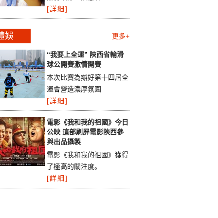
[詳細]
體娛
更多+
“我要上全運” 陝西省輪滑
球公開賽激情開賽
本次比賽為辦好第十四屆全
運會營造濃厚氛圍
[詳細]
電影《我和我的祖國》今日
公映 這部刷屏電影陝西參
與出品攝製
電影《我和我的祖國》獲得
了極高的關注度。
[詳細]