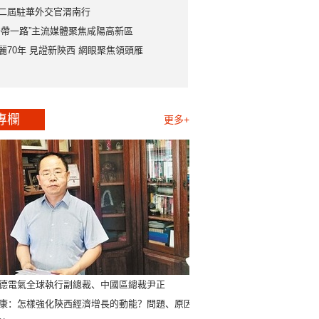
二屆駐華外交官渭南行
一帶一路”主流媒體聚焦咸陽高新區
麗70年 見證新陝西 網眼聚焦領頭雁
專欄
更多+
德電氣全球執行副總裁、中國區總裁尹正
康：怎樣強化陝西經濟增長的動能？問題、原因