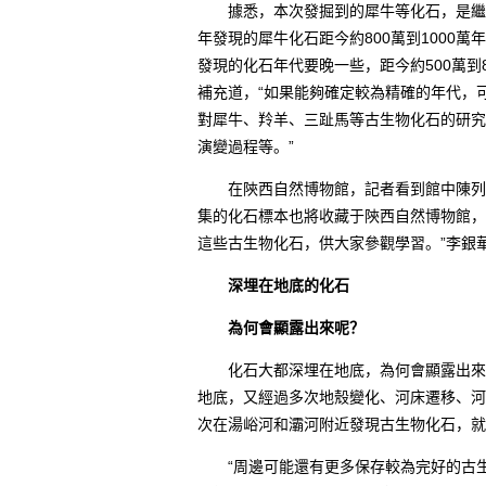
據悉，本次發掘到的犀牛等化石，是繼20
年發現的犀牛化石距今約800萬到1000萬
發現的化石年代要晚一些，距今約500萬到
補充道，“如果能夠確定較為精確的年代，
對犀牛、羚羊、三趾馬等古生物化石的研究
演變過程等。”
在陝西自然博物館，記者看到館中陳列著
集的化石標本也將收藏于陝西自然博物館，
這些古生物化石，供大家參觀學習。”李銀
深埋在地底的化石
為何會顯露出來呢？
化石大都深埋在地底，為何會顯露出來呢
地底，又經過多次地殼變化、河床遷移、河
次在湯峪河和灞河附近發現古生物化石，就
“周邊可能還有更多保存較為完好的古生