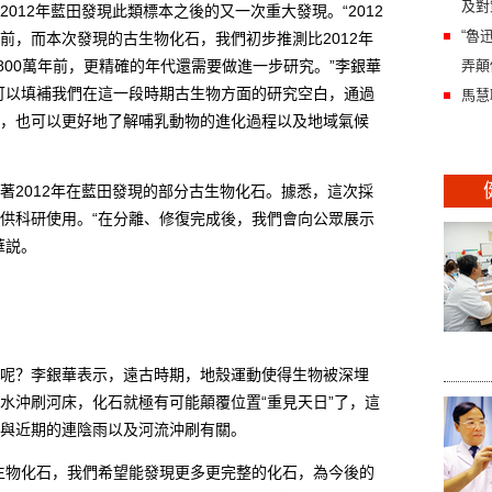
及對
12年藍田發現此類標本之後的又一次重大發現。“2012
“魯
年前，而本次發現的古生物化石，我們初步推測比2012年
800萬年前，更精確的年代還需要做進一步研究。”李銀華
弄顛
可以填補我們在這一段時期古生物方面的研究空白，通過
馬慧
，也可以更好地了解哺乳動物的進化過程以及地域氣候
2012年在藍田發現的部分古生物化石。據悉，這次採
供科研使用。“在分離、修復完成後，我們會向公眾展示
華説。
？李銀華表示，遠古時期，地殼運動使得生物被深埋
水沖刷河床，化石就極有可能顛覆位置“重見天日”了，這
與近期的連陰雨以及河流沖刷有關。
物化石，我們希望能發現更多更完整的化石，為今後的