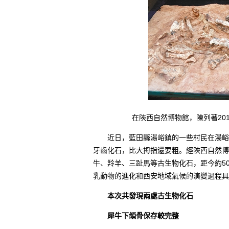
在陝西自然博物館，陳列著201
近日，藍田縣湯峪鎮的一些村民在湯峪河
牙齒化石，比大拇指還要粗。經陝西自然博
牛、羚羊、三趾馬等古生物化石，距今約50
乳動物的進化和西安地域氣候的演變過程具
本次共發現兩處古生物化石
犀牛下頜骨保存較完整