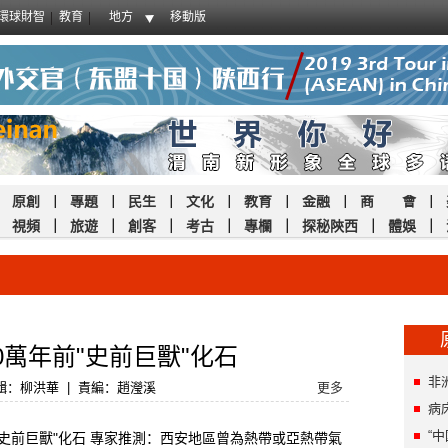
環球財智
教育
地方
移動版
｜
原創
｜
專題
｜
民生
｜
文化
｜
教育
｜
金融
｜
商 會
｜
｜
視頻
｜
旅遊
｜
創客
｜
考古
｜
專欄
｜
探秘陝西
｜
體娛
｜
0萬年前"史前巨獸"化石
非
輯：柳洪華
|
責編：趙瀅溪
更多
病
“
史前巨獸"化石 專家推測：西安地區曾為熱帶或亞熱帶氣