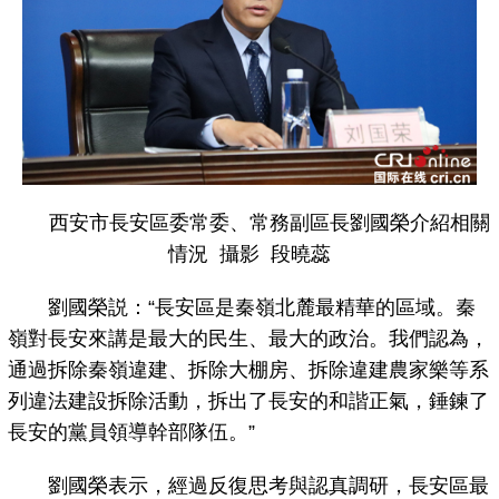
西安市長安區委常委、常務副區長劉國榮介紹相關
情況 攝影 段曉蕊
劉國榮説：“長安區是秦嶺北麓最精華的區域。秦
嶺對長安來講是最大的民生、最大的政治。我們認為，
通過拆除秦嶺違建、拆除大棚房、拆除違建農家樂等系
列違法建設拆除活動，拆出了長安的和諧正氣，錘鍊了
長安的黨員領導幹部隊伍。”
劉國榮表示，經過反復思考與認真調研，長安區最