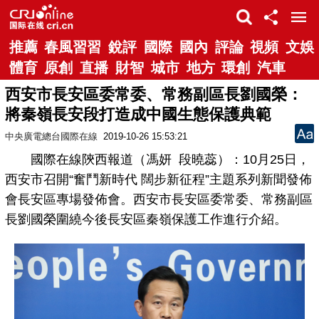
推薦
春風習習
銳評
國際
國內
評論
視頻
文娛
體育
原創
直播
財智
城市
地方
環創
汽車
西安市長安區委常委、常務副區長劉國榮：
將秦嶺長安段打造成中國生態保護典範
中央廣電總台國際在線
2019-10-26 15:53:21
國際在線陝西報道（馮妍 段曉蕊）：10月25日，
西安市召開“奮鬥新時代 闊步新征程”主題系列新聞發佈
會長安區專場發佈會。西安市長安區委常委、常務副區
長劉國榮圍繞今後長安區秦嶺保護工作進行介紹。