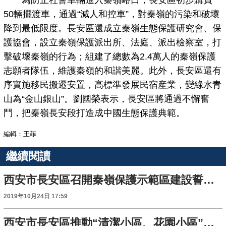
50輛擺渡車，通過“減人和控車”，對秦嶺的污染和破壞
降到最低限度。長安區還成立秦嶺生態保護研究會、保
護協會，設立秦嶺保護派出所、法庭、派出檢察室，打
擊破壞秦嶺的行為；組建了總數為2.4萬人的秦嶺保護
志願者隊伍，維護秦嶺的和諧美麗。此外，長安區還有
序實施移民搬遷安置，高標準發展民宿産業，變綠水青
山為“金山銀山”。劉國榮表示，長安區將通過不懈奮
鬥，把秦嶺長安段打造成中國生態保護典範。
編輯：王菲
繼續閱讀
西安市長安區召開秦嶺保護示範區建設誓師大會
2019年10月24日 17:59
西安市長安區推動“清潔小區、花園小區”工作 不斷增強居民獲得感幸福感