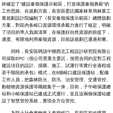
終確定了“建設秦嶺保護示範區，打造保護秦嶺典範”的
工作思路。在規劃方面，長安區委託國家林草局林業工
業規劃設計院編制了《長安秦嶺保護示範區》總體規劃
方案，對區內各峪口資源環境承載力進行了核定，明確
了項目的準入負面清單，在保護好自然資源的前提下，
適度、有限地利用秦嶺資源，目前該規劃已通過初審。
同時，長安區聘請中聯西北工程設計研究院有限公
司採取EPC（指公司受業主委託，按照合同約定對工程
建設項目的設計、採購、施工、試運行等實行全過程或
若干階段的承包）模式，在8個峪口建設保護站，配備
工作人員，把森林防火、防汛、治安管理、交通管控、
動植物資源保護等職能集于一身，目前，子午峪保護總
站和小峪保護站已建成正式運行，並且這兩個保護站建
設了智慧管控系統，實現全方位管控。
為防止社會車輛進入秦嶺峪口，長安區初步購買