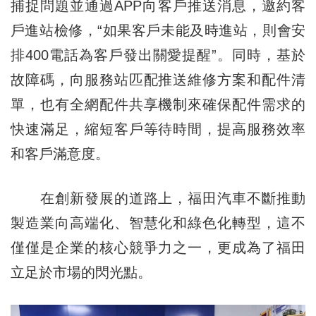
捕捉問題並通過APP向客戶推送消息，邀約客
戶進站檢修，“如果客戶未能及時進站，則會安
排400電話為客戶發出關愛提醒”。同時，基於
故障碼，向服務站匹配推送維修方案和配件清
單，也有全網配件共享機制來確保配件需求的
快速滿足，縮短客戶等待時間，提高服務效率
和客戶滿意度。
在創新發展的道路上，福田汽車不斷推動
製造業向高端化、智慧化和綠色化轉型，這不
僅僅是企業的核心競爭力之一，更成為了福田
立足於市場的閃光點。