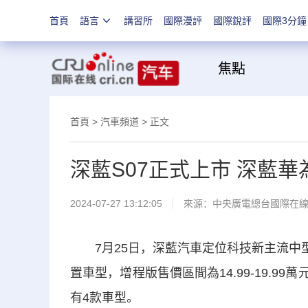
首頁
語言
講習所
國際漫評
國際銳評
國際3分鐘
焦
首頁
>
汽車頻道
> 正文
深藍S07正式上市 深藍
2024-07-27 13:12:05
來源：
中央廣電總台國際在
7月25日，深藍汽車定位科技新主流中型S
置車型，增程版售價區間為14.99-19.99萬
有4款車型。