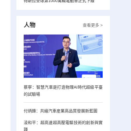
特斯拉全球第1000萬輛電動車正式下線
人物
查看更多 >
蔡寧：智慧汽車是打造物理AI時代超級平臺
的試驗場
付炳鋒：共繪汽車産業高品質發展新藍圖
淩和平：超高速超高壓電驅技術的創新與實
踐