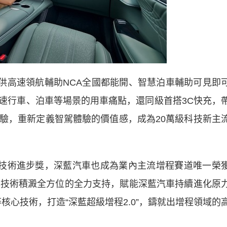
高速領航輔助NCA全國都能開、智慧泊車輔助可見即
速行車、泊車等場景的用車痛點，還同級首搭3C快充，
級體驗，重新定義智駕體驗的價值感，成為20萬級科技新主
技術進步獎，深藍汽車也成為業內主流增程賽道唯一榮
年技術積澱全方位的全力支持，賦能深藍汽車持續進化原
核心技術，打造“深藍超級增程2.0”，鑄就出增程領域的