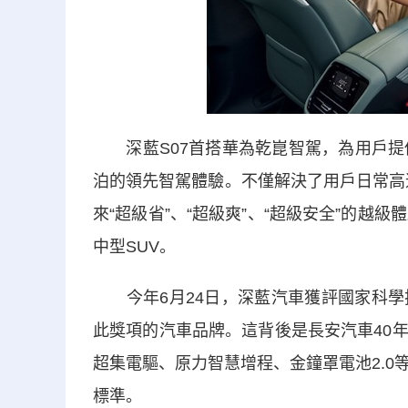
深藍S07首搭華為乾崑智駕，為用戶提供
泊的領先智駕體驗。不僅解決了用戶日常高
來“超級省”、“超級爽”、“超級安全”的越
中型SUV。
今年6月24日，深藍汽車獲評國家科學
此獎項的汽車品牌。這背後是長安汽車40
超集電驅、原力智慧增程、金鐘罩電池2.0等
標準。