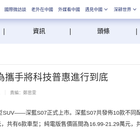
國際微訪談
老外在中國
外媒看中國
遇見中國
深耕世界
|
|
點
資訊
頭條
華為攜手將科技普惠進行到底
線
責編：鄭思雯
UV——深藍S07正式上市。深藍S07共發佈10款不同
元，共有6款車型；純電版售價區間為16.99-21.29萬元，