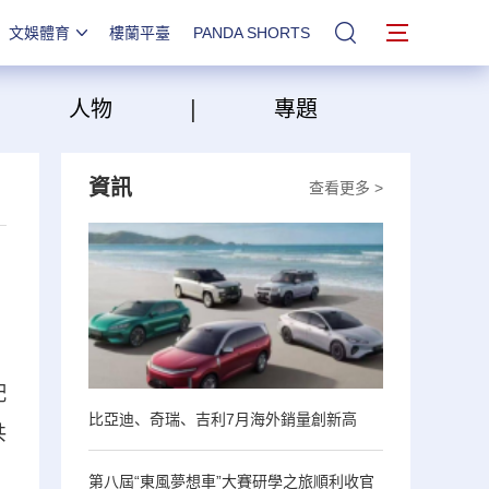
文娛體育
樓蘭平臺
PANDA SHORTS
站內搜索
|
|
人物
專題
資訊
查看更多 >
配
比亞迪、奇瑞、吉利7月海外銷量創新高
共
第八屆“東風夢想車”大賽研學之旅順利收官