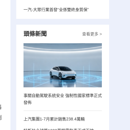
一汽-大眾行業首發“全係雙終身質保”
頭條新聞
查看更多 >
事關自動駕駛系統安全 強制性國家標準正式
發佈
科
創
上汽集團1-7月累計銷售238.4萬輛