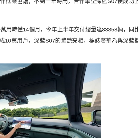
合作框架協議，不到一年時間，合作車型深藍S07便成功
用時僅14個月，今年上半年交付總量達83858輛，同
達成10萬用戶。深藍S07的驚艷亮相，標誌著華為與深藍