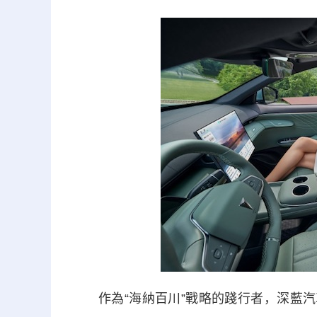
作為“海納百川”戰略的踐行者，深藍汽車