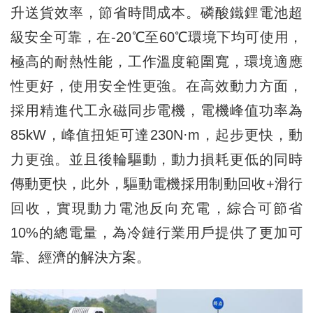
升送貨效率，節省時間成本。磷酸鐵鋰電池超
級安全可靠，在-20℃至60℃環境下均可使用，
極高的耐熱性能，工作溫度範圍寬，環境適應
性更好，使用安全性更強。在高效動力方面，
採用精進代工永磁同步電機，電機峰值功率為
85kW，峰值扭矩可達230N·m，起步更快，動
力更強。並且後輪驅動，動力損耗更低的同時
傳動更快，此外，驅動電機採用制動回收+滑行
回收，實現動力電池反向充電，綜合可節省
10%的總電量，為冷鏈行業用戶提供了更加可
靠、經濟的解決方案。