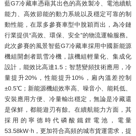
藍G7冷藏車憑藉其出色的高效製冷、電池續航
能力、高效節能的動力系統以及穩定可靠的制
動性能，在眾多參賽車型中脫穎而出，為冷鏈
行業提供“高效、環保、安全”的物流運輸服務。
此次參賽的風景智藍G7冷藏車採用中國新能源
機組開創者凱雪冷機，該機組輕量化、集成化
設計，能效比高達1.5；智慧變頻技術應用，冷
量提升20%，性能提升10%，廂內溫差控制
±0.5℃；新能源機組效率高、噪音小、能耗低、
安裝應用方便、冷量輸出穩定，無論是冷藏還
是保鮮，都能遊刃有餘。在續航能力方面，其
採用的寧德時代磷酸鐵鋰電池，電量
53.58kW·h，更加符合高頻的城市貨運需求，提