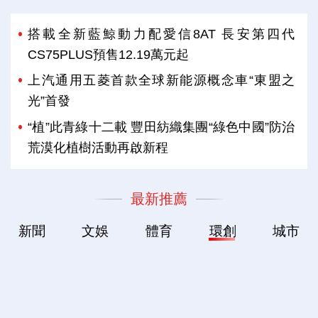
搭載全新藍鯨動力配愛信8AT 長安第四代
CS75PLUS預售12.19萬元起
上汽通用五菱首款全球新能源概念車“東盟之
光”首發
“植”此青綠十二載 豐田紡織集團“綠色中國”防治
荒漠化植樹活動再啟新程
最新推薦
新聞
文娛
體育
環創
城市