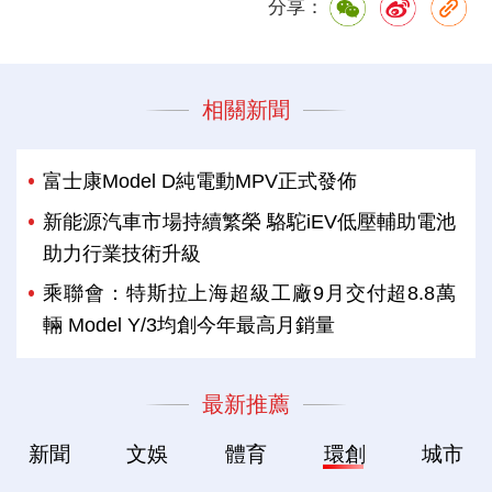
分享：
相關新聞
富士康Model D純電動MPV正式發佈
新能源汽車市場持續繁榮 駱駝iEV低壓輔助電池
助力行業技術升級
乘聯會：特斯拉上海超級工廠9月交付超8.8萬
輛 Model Y/3均創今年最高月銷量
最新推薦
新聞
文娛
體育
環創
城市