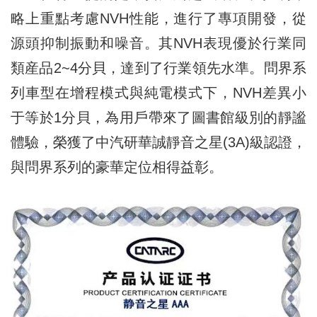
略上重點考慮NVH性能，進行了專項開發，從
源頭抑制振動和噪音。其NVH表現優於行業同
類産品2~4分貝，達到了行業領先水準。問界系
列車型在增程模式與純電模式下，NVH差異小
于等於1分貝，為用戶帶來了圖書館級別的靜謐
體驗，榮獲了中汽研華誠靜音之星(3A)級認證，
與問界系列的豪華定位相得益彰。