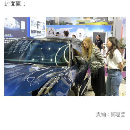
封面圖：
責編：鄭思雯