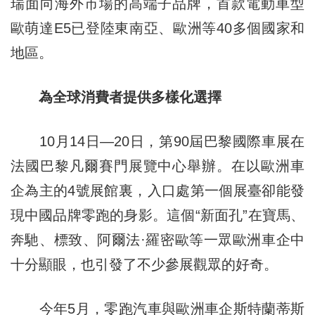
瑞面向海外市場的高端子品牌，首款電動車型
歐萌達E5已登陸東南亞、歐洲等40多個國家和
地區。
為全球消費者提供多樣化選擇
10月14日—20日，第90屆巴黎國際車展在
法國巴黎凡爾賽門展覽中心舉辦。在以歐洲車
企為主的4號展館裏，入口處第一個展臺卻能發
現中國品牌零跑的身影。這個“新面孔”在寶馬、
奔馳、標致、阿爾法·羅密歐等一眾歐洲車企中
十分顯眼，也引發了不少參展觀眾的好奇。
今年5月，零跑汽車與歐洲車企斯特蘭蒂斯