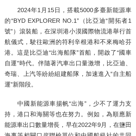
2024年1月15日，搭載5000多臺新能源車
的“BYD EXPLORER NO.1”（比亞迪“開拓者1
號”）滾裝船，在深圳港小漠國際物流港舉行首
航儀式，駛往歐洲的符利辛根港和不來梅哈芬
港。這是比亞迪“出海船隊”首船，開啟了“國車
自運”時代。伴隨著汽車出口量激增，比亞迪、
奇瑞、上汽等紛紛組建船隊，加速進入“自主船
運”新階段。
中國新能源車揚帆“出海”，少不了運力支
持，港口和海關等也在努力。例如，為順應新
能源車出口數量增長，早在2022年9月，在鹽田
海事等相關口岸聯檢單位和中國船級社的共同