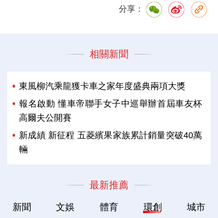
分享：
相關新聞
東風柳汽乘龍獲卡車之家年度盛典兩項大獎
報名啟動 懂車帝聯手女子中巡舉辦首屆車友杯
高爾夫公開賽
新成績 新征程 五菱繽果家族累計銷量突破40萬
輛
最新推薦
新聞
文娛
體育
環創
城市