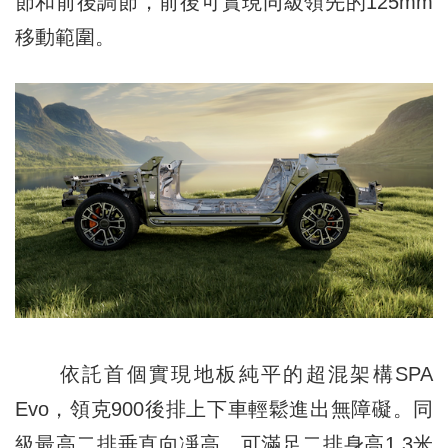
節和前後調節，前後可實現同級領先的125mm
移動範圍。
依託首個實現地板純平的超混架構SPA
Evo，領克900後排上下車輕鬆進出無障礙。同
級最高二排垂直向凈高，可滿足二排身高1.3米