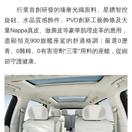
行業首創研發的臻奢光織面料、星鑽智控
旋鈕、水晶質感飾件、PVD創新工藝飾條及大
量Nappa真皮、倣麂皮等豪華肌理皮革的應用，
盡顯領克900旗艦座駕的舒適格調；嚴選0瀝
青、0雜棉、0有害溶劑“三零”用料的座艙，從細
節守護健康。