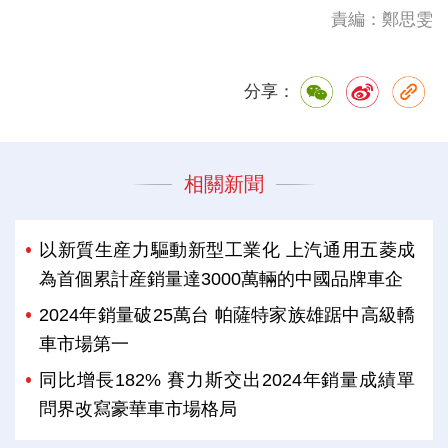
責編：鄭思雯
分享：
相關新聞
以新質生産力驅動新型工業化 上汽通用五菱成
為首個累計産銷量達3000萬輛的中國品牌車企
2024年銷量破25萬台 帕薩特家族雄踞中高級轎
車市場第一
同比增長182% 賽力斯交出2024年銷量成績單
問界改寫豪華車市場格局