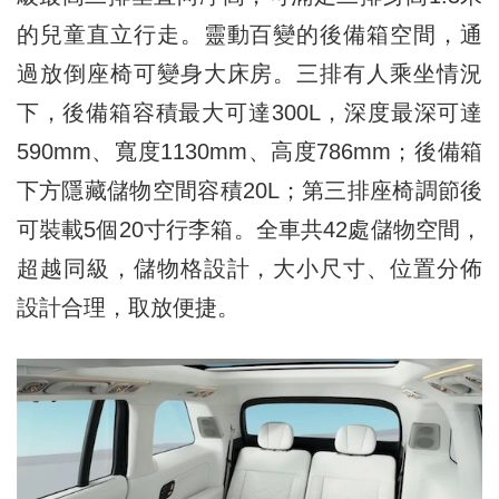
的兒童直立行走。靈動百變的後備箱空間，通
過放倒座椅可變身大床房。三排有人乘坐情況
下，後備箱容積最大可達300L，深度最深可達
590mm、寬度1130mm、高度786mm；後備箱
下方隱藏儲物空間容積20L；第三排座椅調節後
可裝載5個20寸行李箱。全車共42處儲物空間，
超越同級，儲物格設計，大小尺寸、位置分佈
設計合理，取放便捷。