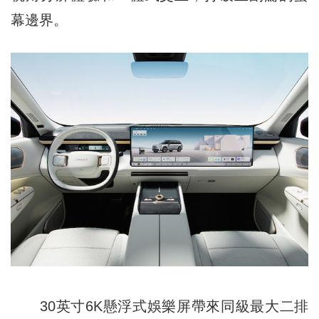
幕邊界。
30英寸6K懸浮式娛樂屏帶來同級最大二排