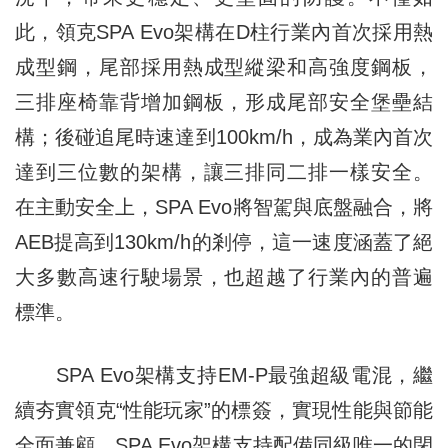
此，領克SPA Evo架構在D柱行業內首次採用熱
成型鋼，尾部採用熱成型縱梁和高強度鋼板，
三排座椅靠背增加鋼板，形成尾部安全堡壘結
構；後碰追尾時速達到100km/h，成為業內首次
達到三位數的架構，讓三排同二排一樣安全。
在主動安全上，SPA Evo將智駕與底盤融合，將
AEB提高到130km/h的剎停，這一速度涵蓋了絕
大多數高速行駛場景，也超越了行業內的普遍
標準。
SPA Evo架構支持EM-P最強超級電混，繼
續夯實領克“性能玩家”的標簽，實現性能與節能
全面兼顧。SPA Evo架構支持配備同級唯一的閉