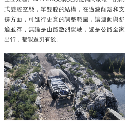
式雙腔空懸，單雙腔的結構，在過濾顛簸和支
撐方面，可進行更寬的調整範圍，讓運動與舒
適並存，無論是山路激烈駕駛，還是公路全家
出行，都能遊刃有餘。