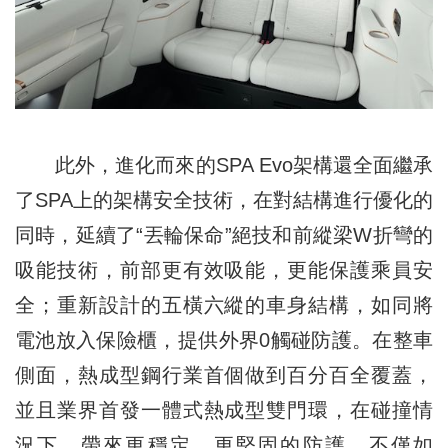
此外，進化而來的SPA Evo架構還全面繼承
了SPA上的架構安全技術，在對結構進行優化的
同時，延續了“丟輪保命”絕技和前縱梁W折彎的
吸能技術，前部更有效吸能，更能保護乘員安
全；重新設計的五橫六縱的車身結構，如同將
電池放入保險櫃，提供外界0觸碰防護。在整車
側面，熱成型鋼行業首個做到百分百全覆蓋，
並且業界首發一體式熱成型雙門環，在碰撞情
況下，帶來更穩定、更堅固的防護。不僅如