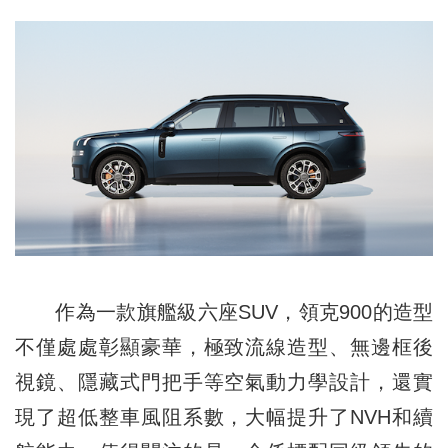
作為一款旗艦級六座SUV，領克900的造型
不僅處處彰顯豪華，極致流線造型、無邊框後
視鏡、隱藏式門把手等空氣動力學設計，還實
現了超低整車風阻系數，大幅提升了NVH和續