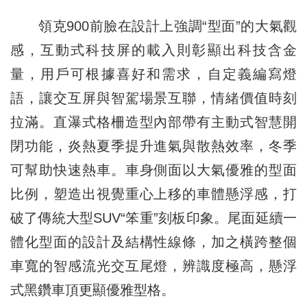
領克900前臉在設計上強調“型面”的大氣觀
感，互動式科技屏的載入則彰顯出科技含金
量，用戶可根據喜好和需求，自定義編寫燈
語，讓交互屏與智駕場景互聯，情緒價值時刻
拉滿。直瀑式格柵造型內部帶有主動式智慧開
閉功能，炎熱夏季提升進氣與散熱效率，冬季
可幫助快速熱車。車身側面以大氣優雅的型面
比例，塑造出視覺重心上移的車體懸浮感，打
破了傳統大型SUV“笨重”刻板印象。尾面延續一
體化型面的設計及結構性線條，加之橫跨整個
車寬的智感流光交互尾燈，辨識度極高，懸浮
式黑鑽車頂更顯優雅型格。