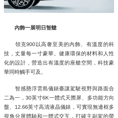
內飾一展明日智艙
領克900以高奢至美的內飾、有溫度的科
技，丈量每一寸豪華。健康環保的材料和人性
化的設計，營造出有溫度的座艙空間，科技豪
華同時觸手可及。
智感懸浮雲島儀錶臺讓駕駛視野與路面合
二為一，30英寸6K一體式天際屏、多功能方向
盤、12.66英寸高清液晶儀錶，可實現無邊框多
視角分屏體驗和一體式交互，打破主副駕的螢