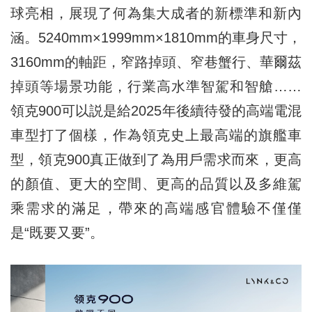
球亮相，展現了何為集大成者的新標準和新內
涵。5240mm×1999mm×1810mm的車身尺寸，
3160mm的軸距，窄路掉頭、窄巷蟹行、華爾茲
掉頭等場景功能，行業高水準智駕和智艙……
領克900可以説是給2025年後續待發的高端電混
車型打了個樣，作為領克史上最高端的旗艦車
型，領克900真正做到了為用戶需求而來，更高
的顏值、更大的空間、更高的品質以及多維駕
乘需求的滿足，帶來的高端感官體驗不僅僅
是“既要又要”。