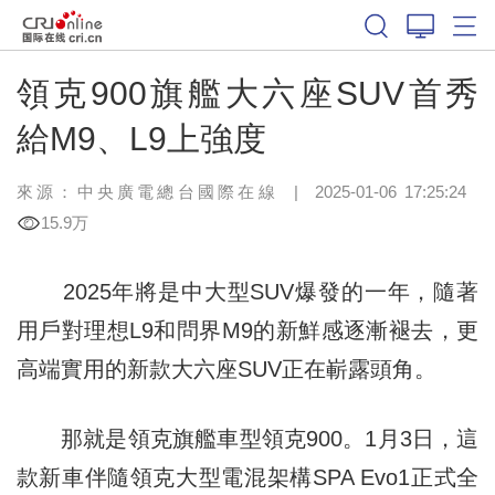
領克900旗艦大六座SUV首秀
給M9、L9上強度
來源：
中央廣電總台國際在線
|
2025-01-06 17:25:24
15.9万
2025年將是中大型SUV爆發的一年，隨著
用戶對理想L9和問界M9的新鮮感逐漸褪去，更
高端實用的新款大六座SUV正在嶄露頭角。
那就是領克旗艦車型領克900。1月3日，這
款新車伴隨領克大型電混架構SPA Evo1正式全