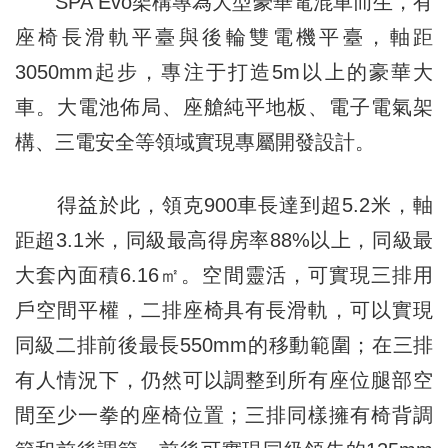
SPA Evo架構專為大型豪華電混車而生，有
座椅長滑軌平臺與後輪雙電機平臺，軸距
3050mm起步，專注于打造5m以上的豪華大
車。大電池佈局、座艙純平地板、電子電氣架
構、三電安全等領域實現專屬開發設計。
得益於此，領克900車長達到超5.2米，軸
距超3.1米，同級最高得房率88%以上，同級最
大套內面積6.16㎡。空間靈活，可實現三排用
戶空間平權，二排座椅具有長滑軌，可以實現
同級二排前後最長550mm的移動範圍；在三排
有人情況下，仍然可以調整到所有座位腿部空
間至少一拳的座椅位置；三排同樣擁有椅背調