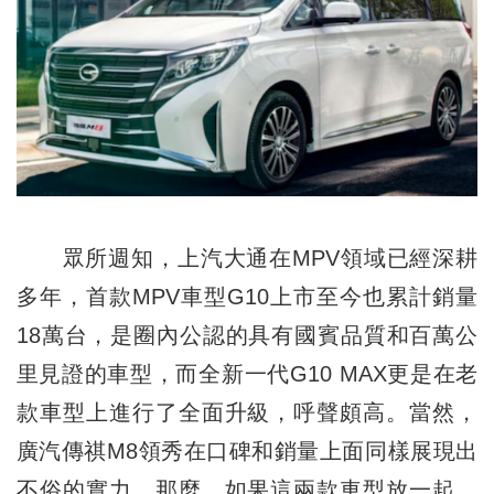
眾所週知，上汽大通在MPV領域已經深耕
多年，首款MPV車型G10上市至今也累計銷量
18萬台，是圈內公認的具有國賓品質和百萬公
里見證的車型，而全新一代G10 MAX更是在老
款車型上進行了全面升級，呼聲頗高。當然，
廣汽傳祺M8領秀在口碑和銷量上面同樣展現出
不俗的實力。那麼，如果這兩款車型
放一
起，