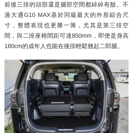
前後三排的頭部還是腿部空間都綽綽有餘。不
過大通G10 MAX基於同級最大的外形綜合尺
寸，整體表現也更勝一籌，尤其是第三排空
間，與二排座椅間距可達850mm，即便是身高
180cm的成年人也能在後排輕鬆翹起二郎腿。