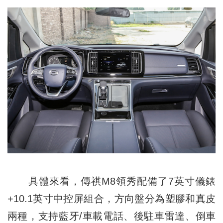
具體來看，傳祺M8領秀配備了7英寸儀錶
+10.1英寸中控屏組合，方向盤分為塑膠和真皮
兩種，支持藍牙/車載電話、後駐車雷達、倒車