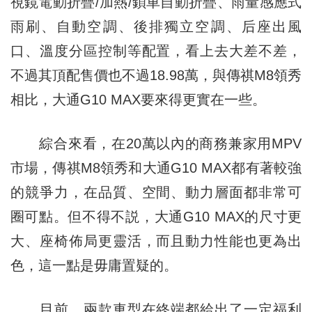
視鏡電動折疊/加熱/鎖車自動折疊、雨量感應式
雨刷、自動空調、後排獨立空調、后座出風
口、溫度分區控制等配置，看上去大差不差，
不過其頂配售價也不過18.98萬，與傳祺M8領秀
相比，大通G10 MAX要來得更實在一些。
綜合來看，在20萬以內的商務兼家用MPV
市場，傳祺M8領秀和大通G10 MAX都有著較強
的競爭力，在品質、空間、動力層面都非常可
圈可點。但不得不説，大通G10 MAX的尺寸更
大、座椅佈局更靈活，而且動力性能也更為出
色，這一點是毋庸置疑的。
目前，兩款車型在終端都給出了一定福利