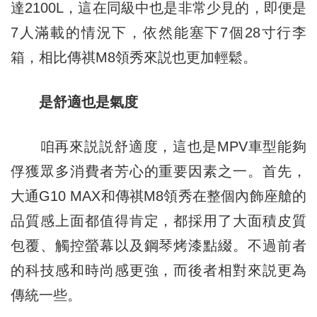
達2100L，這在同級中也是非常少見的，即便是
7人滿載的情況下，依然能塞下7個28寸行李
箱，相比傳祺M8領秀來説也更加輕鬆。
是舒適也是氣度
咱再來説説舒適度，這也是MPV車型能夠
俘獲眾多消費者芳心的重要因素之一。首先，
大通G10 MAX和傳祺M8領秀在整個內飾座艙的
品質感上面都值得肯定
，
都採用了大面積皮質
包覆、觸控螢幕以及鋼琴烤漆點綴。不過前者
的科技感和時尚感更強，而後者相對來説更為
傳統一些。