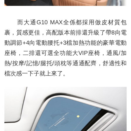
而大通G10 MAX全係都採用倣皮材質包
裹，質感更佳，高配版本前排還升級了帶8向電
動調節+4向電動腰托+3檔加熱功能的豪華電動
座椅，二排還可選全功能大
VI
P座椅，通風/加
熱/按摩/記憶/腿托/頭枕等通通配齊，舒適性和
檔次感一下子就上來了。