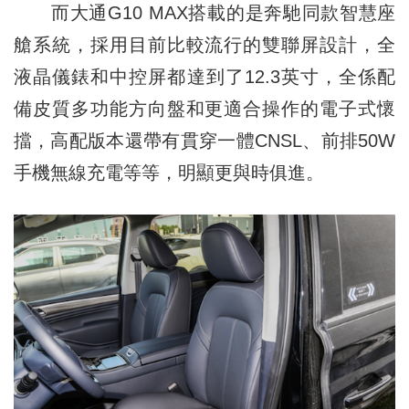
而大通G10 MAX搭載的是奔馳同款智慧座
艙系統，採用目前比較流行的雙聯屏設計，全
液晶儀錶和中控屏都達到了12.3英寸，全係配
備皮質多功能方向盤和更適合操作的電子式懷
擋，高配版本還帶有貫穿一體CNSL、前排50W
手機無線充電等等，明顯更與時俱進。