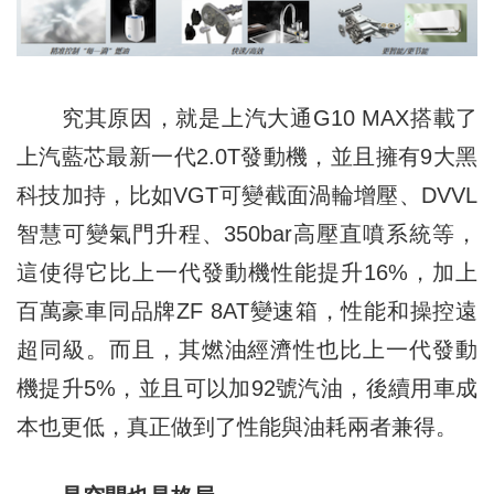
究其原因，就是上汽大通G10 MAX搭載了
上汽藍芯最新一代2.0T發動機，並且擁有9大黑
科技加持，比如VGT可變截面渦輪增壓、DVVL
智慧可變氣門升程、350bar高壓直噴系統等，
這使得它比上一代發動機性能提升16%，加上
百萬豪車同品牌ZF 8AT變速箱，性能和操控遠
超同級。而且，其燃油經濟性也比上一代發動
機提升5%，並且可以加92號汽油，後續用車成
本也更低，真正做到了性能與油耗兩者兼得。