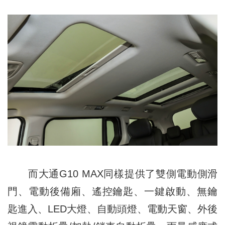
而大通G10 MAX同樣提供了雙側電動側滑
門、電動後備廂、遙控鑰匙、一鍵啟動、無鑰
匙進入、LED大燈、自動頭燈、電動天窗、外後