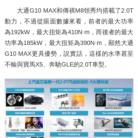
大通G10 MAX和傳祺M8領秀均搭載了2.0T
動力，不過從賬面數據來看，前者的最大功率
為192kW，最大扭矩為410N·m，而後者的最大
功率為185kW，最大扭矩為390N·m，顯然大通
G10 MAX更具優勢，説實話，這樣的水準甚至
不輸
與
寶馬X5、奔馳GLE的2.0T車型。