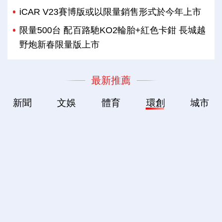
iCAR V23賽博版或以限量銷售形式於今年上市
限量500台 配百路馳KO2輪胎+紅色卡鉗 長城越
野炮新春限量版上市
最新推薦
新聞
文娛
體育
環創
城市