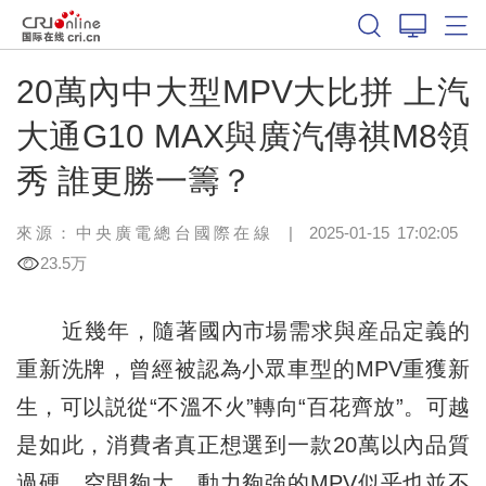
20萬內中大型MPV大比拼 上汽
大通G10 MAX與廣汽傳祺M8領
秀 誰更勝一籌？
來源：
中央廣電總台國際在線
|
2025-01-15 17:02:05
23.5万
近幾年，隨著國內市場需求與産品定義的
重新洗牌，曾經被認為小眾車型的MPV重獲新
生，可以説從“
不溫不火
”轉向“百花齊放”。可越
是如此，消費者真正想選到一款20萬以內品質
過硬、空間夠大、動力夠強的MPV似乎也並不