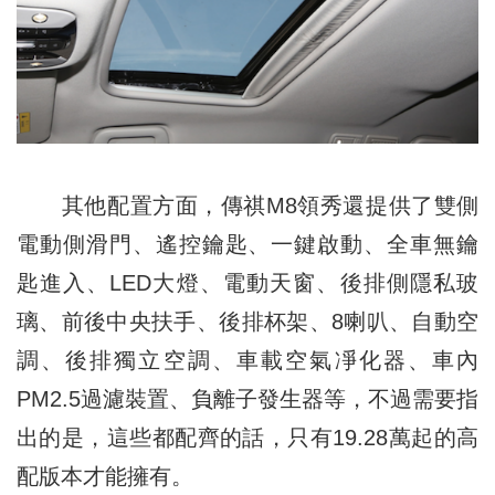
其他配置方面，傳祺M8領秀還提供了雙側
電動側滑門、遙控鑰匙、一鍵啟動、全車無鑰
匙進入、LED大燈、電動天窗、後排側隱私玻
璃、前後中央扶手、後排杯架、8喇叭、自動空
調、後排獨立空調、車載空氣凈化器、車內
PM2.5過濾裝置、負離子發生器等，不過需要指
出的是，這些都配齊的話，只有19.28萬起的高
配版本才能擁有。