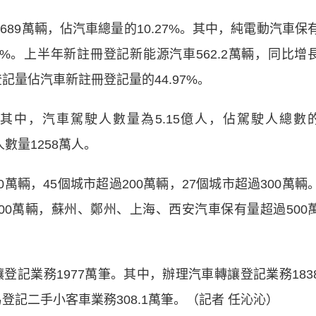
9萬輛，佔汽車總量的10.27%。其中，純電動汽車保
23%。上半年新註冊登記新能源汽車562.2萬輛，同比增
記量佔汽車新註冊登記量的44.97%。
中，汽車駕駛人數量為5.15億人，佔駕駛人總數
人數量1258萬人。
輛，45個城市超過200萬輛，27個城市超過300萬輛
00萬輛，蘇州、鄭州、上海、西安汽車保有量超過500
記業務1977萬筆。其中，辦理汽車轉讓登記業務183
易登記二手小客車業務308.1萬筆。（記者 任沁沁）