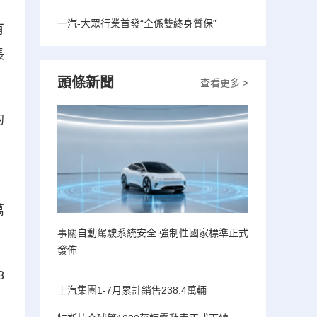
一汽-大眾行業首發“全係雙終身質保”
有
長
頭條新聞
查看更多 >
的
。
萬
事關自動駕駛系統安全 強制性國家標準正式
發佈
8
上汽集團1-7月累計銷售238.4萬輛