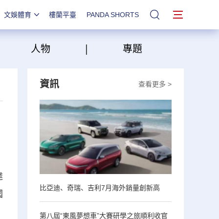
文娛體育
樓蘭平臺
PANDA SHORTS
站內搜索
|
|
人物
專題
資訊
查看更多 >
達
比亞迪、奇瑞、吉利7月海外銷量創新高
國
第八屆“東風夢想車”大賽研學之旅順利收官