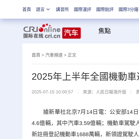
首頁
語言
講習所
國際漫評
國際銳評
國際3分鐘
焦
首頁
>
汽車頻道
> 正文
2025年上半年全國機動車達
2025-07-15 10:00:57
來源：
人民日報海外版
據新華社北京7月14日電：公安部14日
4.6億輛，其中汽車3.59億輛；機動車駕駛
新註冊登記機動車1688萬輛，新領證駕駛人1