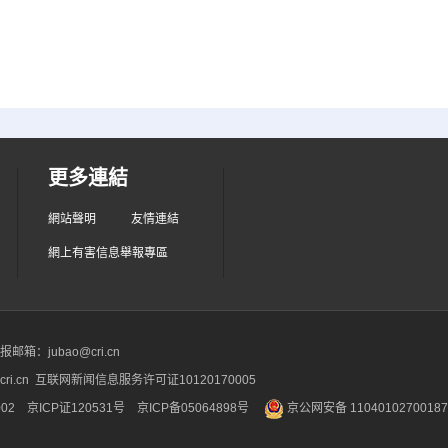
更多連結
網站聲明
友情連結
網上有害信息舉報專區
箱：jubao@cri.cn
ri.cn 互联网新闻信息服务许可证10120170005
2 京ICP证120531号
京ICP备05064898号
京公网安备 1104010270018