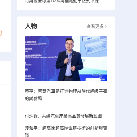
特斯拉全球第1000萬輛電動車正式下線
人物
查看更多 >
蔡寧：智慧汽車是打造物理AI時代超級平臺
的試驗場
付炳鋒：共繪汽車産業高品質發展新藍圖
淩和平：超高速超高壓電驅技術的創新與實
踐