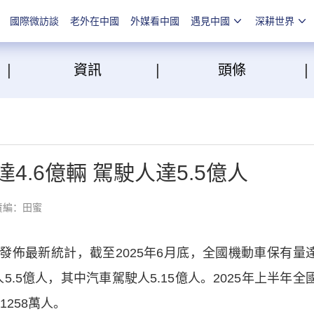
國際微訪談
老外在中國
外媒看中國
遇見中國
深耕世界
|
|
點
資訊
頭條
4.6億輛 駕駛人達5.5億人
責編：田蜜
發佈最新統計，截至2025年6月底，全國機動車保有量
人5.5億人，其中汽車駕駛人5.15億人。2025年上半年全
258萬人。