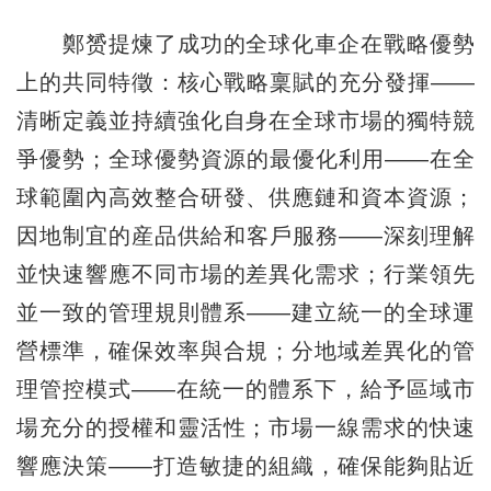
鄭赟提煉了成功的全球化車企在戰略優勢
上的共同特徵：核心戰略稟賦的充分發揮——
清晰定義並持續強化自身在全球市場的獨特競
爭優勢；全球優勢資源的最優化利用——在全
球範圍內高效整合研發、供應鏈和資本資源；
因地制宜的産品供給和客戶服務——深刻理解
並快速響應不同市場的差異化需求；行業領先
並一致的管理規則體系——建立統一的全球運
營標準，確保效率與合規；分地域差異化的管
理管控模式——在統一的體系下，給予區域市
場充分的授權和靈活性；市場一線需求的快速
響應決策——打造敏捷的組織，確保能夠貼近