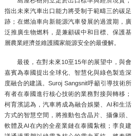
島屋杉樹則立足於出口標準與經濟現實，
指出未來汽車出口能力將受制于範疇三的碳足
跡；在燃油車向新能源汽車發展的過渡期，廣
泛推廣生物燃料，是兼顧碳中和目標、保護基
層農業經濟並維護國家能源安全的最優解。
最後，在對未來10至15年的展望中，與會
嘉賓為泰國提出全球化、智慧化與綠色製造深
度融合的建議。Suroj Sangsnit呼籲引導技術所
有者在泰國進行核心技術的業務對接與轉移；
柯育濱認為，汽車將成為融合娛樂、AI和生活
方式的智慧空間，將推動包含晶片、攝像頭、
軟體及AI在內的全産業鏈在泰國紮根；李良建