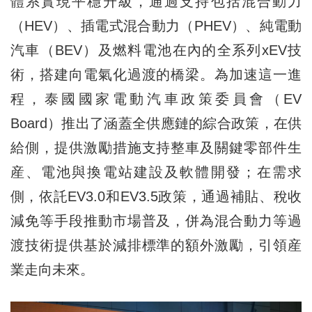
體系實現平穩升級，通過支持包括混合動力
（HEV）、插電式混合動力（PHEV）、純電動
汽車（BEV）及燃料電池在內的全系列xEV技
術，搭建向電氣化過渡的橋梁。為加速這一進
程，泰國國家電動汽車政策委員會（EV
Board）推出了涵蓋全供應鏈的綜合政策，在供
給側，提供激勵措施支持整車及關鍵零部件生
産、電池與換電站建設及軟體開發；在需求
側，依託EV3.0和EV3.5政策，通過補貼、稅收
減免等手段推動市場普及，併為混合動力等過
渡技術提供基於減排標準的額外激勵，引領産
業走向未來。