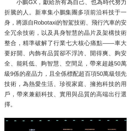
小鵬GX，獻給所有為自己、也為時代努力
折騰的人。新車集小鵬集團多項前沿科技于一
身，將源自Robotaxi的智駕技術、飛行汽車的安
全冗余技術，以及具身智慧的晶片及架構技術
整合，精準破解了行業七大核心痛點——車大
要好開、內飾有品質卻不浮誇、開得爽、夠安
全、能耗低、夠智慧、空間足，帶來超越50萬
級9係的産品力，且全係標配超百項50萬級領先
技術，為熱愛生活、珍視家庭、擁抱科技的用
戶，帶來兼顧科技、實用與品質的高端出行選
擇。