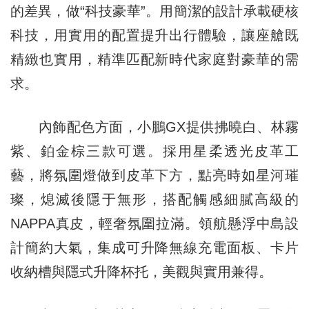
的差異，做“科技豪華”。用簡潔的設計承載硬核
科技，用實用的配置提升出行體驗，讓座艙既
精緻也實用，精準匹配新時代家庭對豪華的需
求。
內飾配色方面，小鵬GX提供拂曉白、林霧
紫、鉑金棕三款可選。採用星柔透光皮革工
藝，將氛圍燈做到皮革下方，點亮時如星河璀
璨，熄滅後隱于無形，搭配觸感細膩高級的
NAPPA真皮，輕奢氛圍拉滿。領航懸浮中島設
計簡約大氣，集成可升降無線充電面板、卡片
收納槽與隱式升降杯托，美觀與實用兼得。