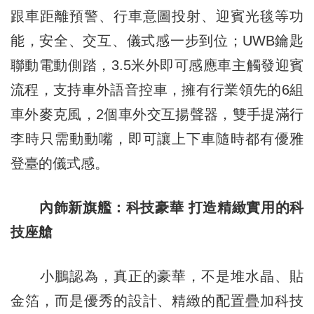
跟車距離預警、行車意圖投射、迎賓光毯等功
能，安全、交互、儀式感一步到位；UWB鑰匙
聯動電動側踏，3.5米外即可感應車主觸發迎賓
流程，支持車外語音控車，擁有行業領先的6組
車外麥克風，2個車外交互揚聲器，雙手提滿行
李時只需動動嘴，即可讓上下車隨時都有優雅
登臺的儀式感。
內飾新旗艦：科技豪華 打造精緻實用的科
技座艙
小鵬認為，真正的豪華，不是堆水晶、貼
金箔，而是優秀的設計、精緻的配置疊加科技