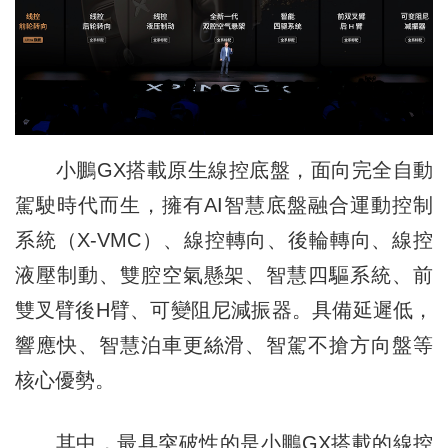
小鵬GX搭載原生線控底盤，面向完全自動
駕駛時代而生，擁有AI智慧底盤融合運動控制
系統（X-VMC）、線控轉向、後輪轉向、線控
液壓制動、雙腔空氣懸架、智慧四驅系統、前
雙叉臂後H臂、可變阻尼減振器。具備延遲低，
響應快、智慧泊車更絲滑、智駕不搶方向盤等
核心優勢。
其中，最具突破性的是小鵬GX搭載的線控