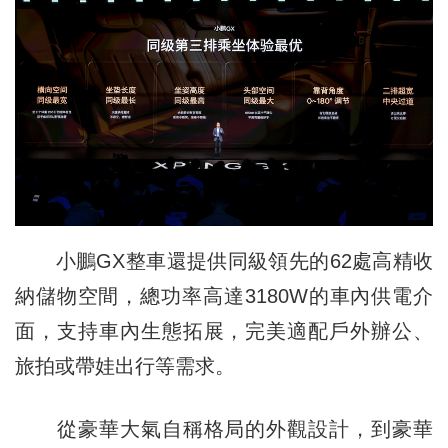
小鵬GX整車還提供同級領先的62處高精收
納儲物空間，總功率高達3180W的車內供電介
面，支持車內生態拓展，完美適配戶外辦公、
旅拍或帶娃出行等需求。
從豪華大氣自稱格局的外觀設計，到豪華