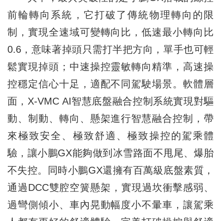
前輪轉向系統，它打破了傳統物理轉向的限
制，實現全速域可變轉向比，低速最小轉向比
0.6，意味著掉頭只需打半把方向，單手也可輕
鬆實現掉頭；中速操控靈敏轉向精準，高速操
控穩定信心十足，適配不同駕駛場景。軟體層
面，X-VMC AI智慧底盤融合控制系統實現對驅
動、制動、轉向、懸架進行智慧融合控制，帶
來極致安全、極致舒適、極致操控的駕乘體
驗，讓小鵬GX能夠做到冰雪路面不甩尾、爆胎
不失控。同時小鵬GX還擁有百萬級底盤素質，
通過DCC雙腔空簧懸架，實現過坎衝擊感弱、
過彎側傾小、車內晃動幅度小不暈車，讓駕乘