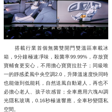
搭載行業首個無菌雙開門雙溫區車載冰
箱，9分鐘極速凈味，殺菌率99.99%，存放寶
寶輔食更安心，不用擔心寶寶拉肚子；同級唯
一的靜感柔風中央空調2.0，升降溫速度快同時
也能做到低能耗，自然送風自動避人，再也不
必擔心老人、孩子吹感冒；全車應用六塊AI調
光隱私玻璃，0.16秒極速響應，全車秒變隱私
空間。