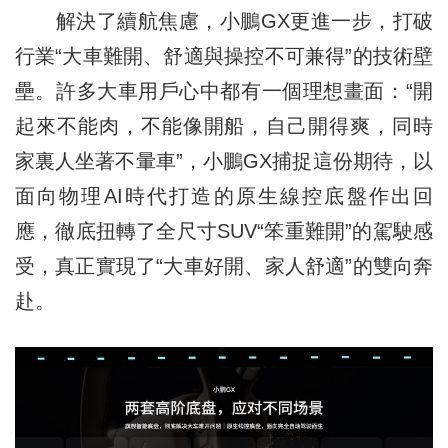
解決了續航焦慮，小鵬GX更進一步，打破
行業“大車難開、舒適與操控不可兼得”的技術壁
壘。許多大車用戶心中都有一個理想畫面：“開
起來不能肉，不能像開船，自己開得爽，同時
家裏人坐著不暈車”，小鵬GX捕捉這份期待，以
面向物理AI時代打造的原生線控底盤作出回
應，徹底扭轉了全尺寸SUV“笨重難開”的駕駛感
受，真正實現了“大車好開、家人舒適”的雙向奔
赴。