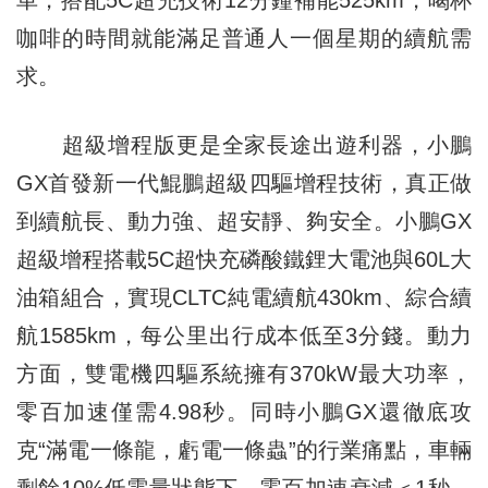
車，搭配5C超充技術12分鐘補能525km，喝杯
咖啡的時間就能滿足普通人一個星期的續航需
求。
超級增程版更是全家長途出遊利器，小鵬
GX首發新一代鯤鵬超級四驅增程技術，真正做
到續航長、動力強、超安靜、夠安全。小鵬GX
超級增程搭載5C超快充磷酸鐵鋰大電池與60L大
油箱組合，實現CLTC純電續航430km、綜合續
航1585km，每公里出行成本低至3分錢。動力
方面，雙電機四驅系統擁有370kW最大功率，
零百加速僅需4.98秒。同時小鵬GX還徹底攻
克“滿電一條龍，虧電一條蟲”的行業痛點，車輛