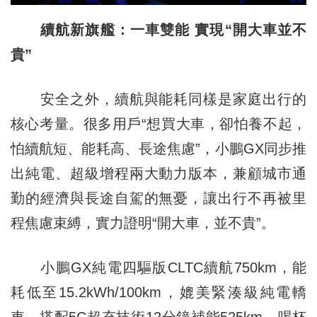
續航新旗艦：一車雙能 實現“開大車並不
貴”
安全之外，續航與能耗同樣是家庭出行的
核心考量。很多用戶“想買大車，卻怕養不起，
怕續航短、能耗高、長途焦慮”，小鵬GX同步推
出純電、超級增程兩大動力版本，兼顧城市通
勤的經濟與長途自駕的無憂，讓出行不再被里
程焦慮束縛，實力證明“開大車，並不貴”。
小鵬GX純電四驅版CLTC續航750km，能
耗低至15.2kWh/100km，媲美緊湊級純電轎