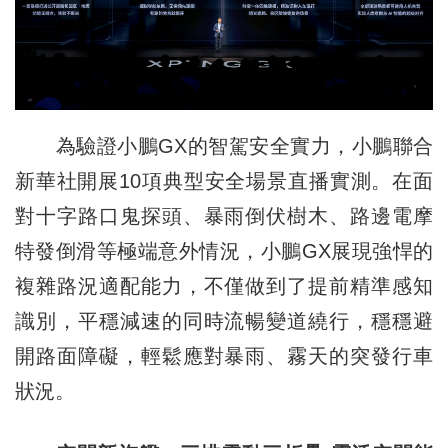
為驗證小鵬GX的智駕安全實力，小鵬聯合
新華社開展10項典型安全場景直播實測。在面
對十字路口鬼探頭、暴雨倒伏樹木、路邊電摩
特發倒滑等極端意外情況，小鵬GX展現強悍的
複雜路況適配能力，不僅做到了提前精準感知
識別，平穩減速的同時流暢變道繞行，穩穩避
開路面障礙，輕鬆應對暴雨、霧天的突發行車
狀況。