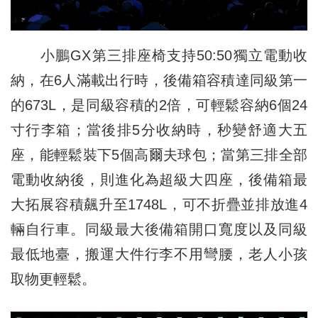
小鵬GX第三排座椅支持50:50獨立電動收
納，在6人滿載出行時，後備箱容積達同級第一
的673L，是同級容積的2倍，可輕鬆容納6個24
寸行李箱；當後排5分收納時，秒變舒適大五
座，能輕鬆裝下5個高爾夫球包；當第三排全部
電動收納後，則進化為超級大四座，後備箱最
大拓展容積飆升至1748L，可不折疊並排放進4
輛自行車。同級最大後備箱開口寬度以及同級
最低地臺，搬運大件行李不用彎腰，老人小孩
取物更輕鬆。