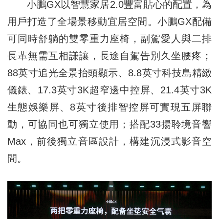
小鵬GX以智慧家居2.0豐富貼心的配置，為
用戶打造了全場景移動宜居空間。小鵬GX配備
可同時舒躺的雙零重力座椅，副駕愛人與二排
長輩無需互相謙讓，長途自駕告別久坐腰疼；
88英寸追光全景抬頭顯示、8.8英寸科技島精緻
儀錶、17.3英寸3K超窄邊中控屏、21.4英寸3K
生態娛樂屏、8英寸後排智控屏可實現五屏聯
動，可協同也可獨立使用；搭配33揚聆境音響
Max，前後獨立音區設計，構建沉浸式影音空
間。