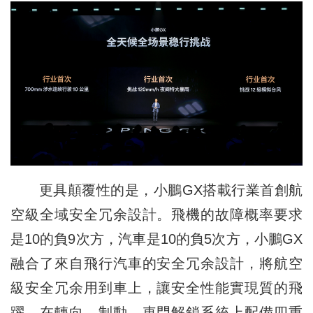
更具顛覆性的是，小鵬GX搭載行業首創航
空級全域安全冗余設計。飛機的故障概率要求
是10的負9次方，汽車是10的負5次方，小鵬GX
融合了來自飛行汽車的安全冗余設計，將航空
級安全冗余用到車上，讓安全性能實現質的飛
躍。在轉向、制動、車門解鎖系統上配備四重