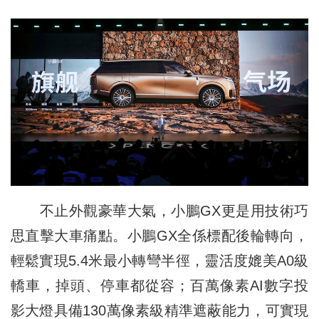
不止外觀豪華大氣，小鵬GX更是用技術巧
思直擊大車痛點。小鵬GX全係標配後輪轉向，
輕鬆實現5.4米最小轉彎半徑，靈活度媲美A0級
轎車，掉頭、停車都從容；百萬像素AI數字投
影大燈具備130萬像素級精準遮蔽能力，可實現