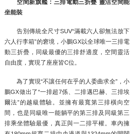
空間新旗艦：三排電動三折疊 靈活空間能
坐能裝
告別傳統全尺寸SUV“滿載六人卻無法放下
六人行李箱”的窘境，小鵬GX以全球唯一三排電
動三折疊，同級最優的三排舒適度，空間靈活
自由度，實現了座座皆C位。
為了實現“不讓任何在乎的人委曲求全”，小
鵬GX做出了“一排超7係、二排邁巴赫、三排埃
爾法”的越級體驗。並擁有最寬第三排橫向空
間，也是同級唯一能躺平的第三排及同級第三
排乘坐體驗最優，真正與一二排平權。車內擁
有180mm超寬二排中央過道與1324mm的開闊