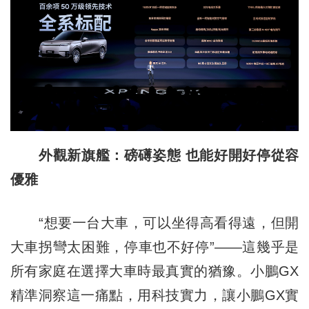
外觀新旗艦：磅礡姿態 也能好開好停從容
優雅
“想要一台大車，可以坐得高看得遠，但開
大車拐彎太困難，停車也不好停”——這幾乎是
所有家庭在選擇大車時最真實的猶豫。小鵬GX
精準洞察這一痛點，用科技實力，讓小鵬GX實