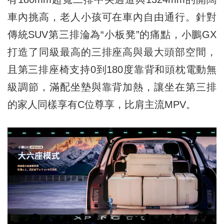
車內挑高，老人小孩可在車內自由通行。針對
傳統SUV第三排淪為“小板凳”的痛點，小鵬GX
打造了同級最高的三排座高與最大頭部空間，
且第三排座椅支持0到180度靠背和頭枕電動無
級調節，滿配坐墊與靠背加熱，讓坐在第三排
的家人同樣享有C位尊享，比肩主流MPV。