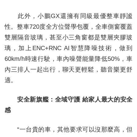
此外，小鵬GX還擁有同級最優整車靜謐
性。整車720度全方位聲學包覆，全車側窗覆蓋
雙層隔音玻璃，甚至小三角窗都是雙層夾膠玻
璃，加上ENC+RNC AI智慧降噪技術，做到
60km/h時速行駛，車內噪聲能量降低50%，車
內三排人一起出行，聊天更輕鬆，聽音樂更舒
適。
安全新旗艦：全域守護 給家人最大的安全
感
“一台貴的車，其他要求可以沒那麼高，但