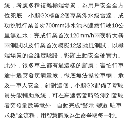
統，考慮多種複雜極端場景，為用戶安全全方
位兜底。小鵬GX標配2個專業涉水級雷達，成
功挑戰行業首次700mm涉水池內連續行駛10公
里無進水；完成行業首次120mm/h雨夜特大暴
雨測試以及行業首次模擬12級颱風測試，以極
端場景的全維度驗證，彰顯主動安全硬實力。
此外，很多車主都有過這樣的顧慮：害怕行車
途中遇突發疾病暈厥，徹底無法操控車輛，危
及一車人安全。針對這個，小鵬GX配備了駕駛
員失能輔助系統，可在高速智駕時監測到駕駛
者突發暈厥等意外，自動完成“警示-變道-駐車-
求救”全流程，用智慧體系為生命爭取每一秒。