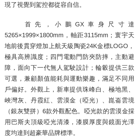
現了視覺到駕控都從容自信。
首先，小鵬GX車身尺寸達
5265×1999×1800mm，軸距3115mm；寰宇天
地前後貫穿燈加上航天級陶瓷24K金標LOGO，
極具高辨識度；四門電動門防夾防摔，主動避
障，面向下一代無人駕駛設計；輪轂提供三款
可選，兼顧顏值能耗與運動樂趣，滿足不同用
戶偏好。外觀上，新車提供珠峰白、極地黑、
峽灣灰、丹霞紅、雲漠金（啞光）、崑崙雲境
（銀灰雙拼）6款外觀配色。啞光款的雲漠金採
用巴斯夫頂級啞光清漆，漆膜厚度與鏡面光澤
度均達到超豪華品牌標準。