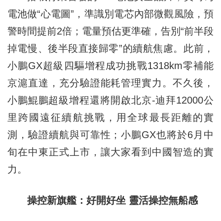
電池做“心電圖”，準識別電芯內部微觀風險，預
警時間提前2倍；電量預估更準確，告別“前半段
掉電慢、後半段直接歸零”的續航焦慮。此前，
小鵬GX超級四驅增程成功挑戰1318km零補能
京滬直達，充分驗證能耗管理實力。不久後，
小鵬鯤鵬超級增程還將開啟北京-迪拜12000公
里跨國遠征續航挑戰，用全球最長距離的實
測，驗證續航與可靠性；小鵬GX也將於6月中
旬在中東正式上市，讓大家看到中國智造的實
力。
操控新旗艦：好開好坐 靈活操控無船感