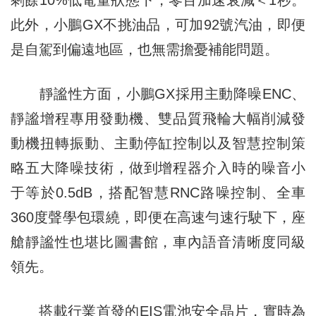
剩餘10%低電量狀態下，零百加速衰減＜1秒。
此外，小鵬GX不挑油品，可加92號汽油，即便
是自駕到偏遠地區，也無需擔憂補能問題。
靜謐性方面，小鵬GX採用主動降噪ENC、
靜謐增程專用發動機、雙品質飛輪大幅削減發
動機扭轉振動、主動停缸控制以及智慧控制策
略五大降噪技術，做到增程器介入時的噪音小
于等於0.5dB，搭配智慧RNC路噪控制、全車
360度聲學包環繞，即便在高速勻速行駛下，座
艙靜謐性也堪比圖書館，車內語音清晰度同級
領先。
搭載行業首發的EIS電池安全晶片，實時為