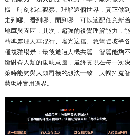
樣，時刻都在觀察、理解這個世界，真正做到
走到哪、看到哪、開到哪，可以適配任意新舊
地庫與園區；其次，超強的視覺理解能力，能
精準處理人車混行、暗光遮擋、急彎陡坡等各
種複雜場景；最後通過人機共駕，智駕能夠不
斷對齊人類的駕駛意圖，最終實現在每一次決
策時能夠與人類司機的想法一致，大幅拓寬智
慧駕駛實用邊界。