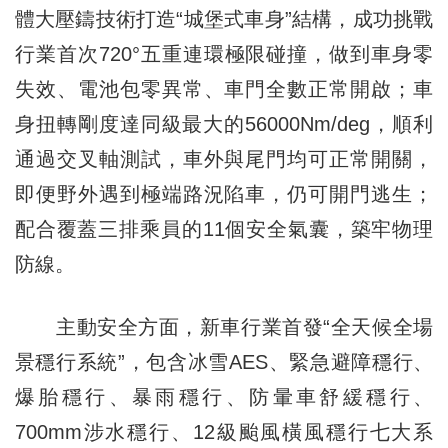
體大壓鑄技術打造“城堡式車身”結構，成功挑戰
行業首次720°五重連環極限碰撞，做到車身零
失效、電池包零異常、車門全數正常開啟；車
身扭轉剛度達同級最大的56000Nm/deg，順利
通過交叉軸測試，車外與尾門均可正常開關，
即便野外遇到極端路況陷車，仍可開門逃生；
配合覆蓋三排乘員的11個安全氣囊，築牢物理
防線。
主動安全方面，新車行業首發“全天候全場
景穩行系統”，包含冰雪AES、緊急避障穩行、
爆胎穩行、暴雨穩行、防暈車舒緩穩行、
700mm涉水穩行、12級颱風橫風穩行七大系