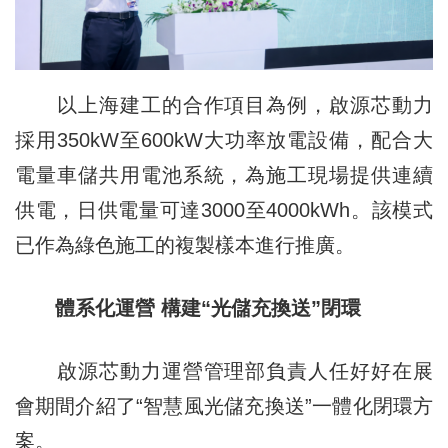
以上海建工的合作項目為例，啟源芯動力
採用350kW至600kW大功率放電設備，配合大
電量車儲共用電池系統，為施工現場提供連續
供電，日供電量可達3000至4000kWh。該模式
已作為綠色施工的複製樣本進行推廣。
體系化運營 構建“光儲充換送”閉環
啟源芯動力運營管理部負責人任好好在展
會期間介紹了“智慧風光儲充換送”一體化閉環方
案。