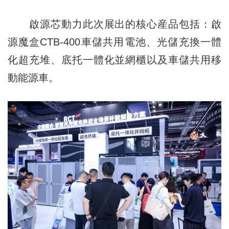
啟源芯動力此次展出的核心産品包括：啟
源魔盒CTB-400車儲共用電池、光儲充換一體
化超充堆、底托一體化並網櫃以及車儲共用移
動能源車。