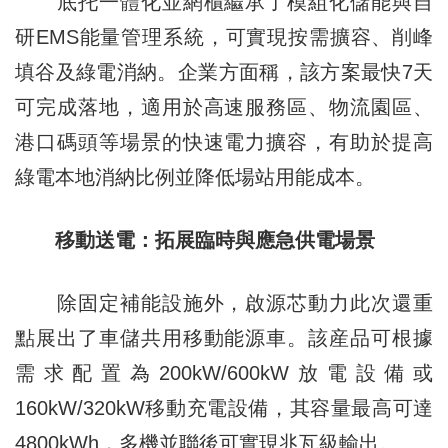
底托一體化並網櫃繼承了模組化儲能與自
研EMS能量管理系統，可實現按需擴容、削峰
填谷及綠電消納。企業方面稱，該方案最快7天
可完成落地，適用於高速服務區、物流園區、
港口碼頭等場景的快速電力擴容，有助於提高
綠電本地消納比例並降低場站用能成本。
移動
送電：拓展臨時與應急供電場景
除固定補能設施外，啟源芯動力此次還重
點展出了車儲共用移動能源車。該産品可根據
需求配置為200kW/600kW放電設備或
160kW/320kW移動充電設備，其容量最高可達
4800kWh，多機並聯後可實現兆瓦級輸出。