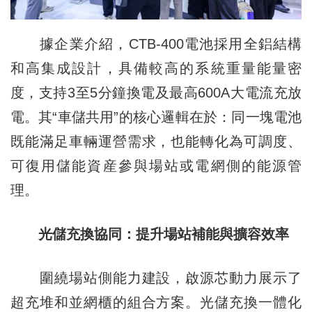
據企業介紹，CTB-400電池採用全鋁結構
和高集成設計，具備較高的系統重量能量密
度，支持3至5分鐘換電及最高600A大電流充放
電。其“車儲共用”的核心邏輯在於：同一塊電池
既能滿足車輛運營需求，也能轉化為可調度、
可復用儲能資産參與場站或電網側的能源管
理。
光儲充換協同：提升場站補能與擴容效率
圍繞場站側能力建設，啟源芯動力展示了
超充堆和並網櫃的組合方案。光儲充換一體化