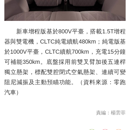
新車增程版基於800V平臺，搭載1.5T增程
器與雙電機，CLTC純電續航480km；純電版基
於1000V平臺，CLTC續航700km，充電15分鐘
可補能350km。底盤採用前雙叉臂加後五連桿
獨立懸架，標配雙腔閉式空氣懸架、連續可變
阻尼減振及主動預瞄功能。（資料來源：零跑
汽車）
責編：楊蕓菲