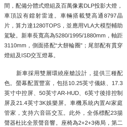
間，配備分體式燈組及百萬像素DLP投影大燈，
車頂設有鐳射雷達。車輛搭載雙高通8797晶
片，算力達1280TOPS，並應用VLA大模型輔助
駕駛。新車長寬高為5280/1995/1880mm，軸距
3110mm，側面搭配“大餅輪圈”；尾部配有貫穿
燈組及ISD交互燈幕。
新車採用雙層環繞座艙設計，提供三種配
色。螢幕配置豐富，包括10.25英寸儀錶、17.3
英寸中控屏、50英寸AR-HUD、6英寸後排控制
屏及21.4英寸3K娛樂屏。車機系統內置AI家庭
管家，支持六音區交互。此外，全係標配23揚
聲器杜比全景聲音響。座椅為2+2+3佈局，第二