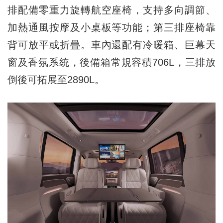
排配備零重力旋轉航空座椅，支持多向調節、
加熱通風按摩及小桌板等功能；第三排座椅靠
背可放平或折疊。車內還配有冷暖箱、巨幕天
窗及香氛系統，後備箱常規容積706L，三排放
倒後可拓展至2890L。