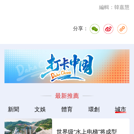
編輯：韓嘉慧
分享：
最新推薦
新聞
文娛
體育
環創
城市
世界级“水上电梯”将成型