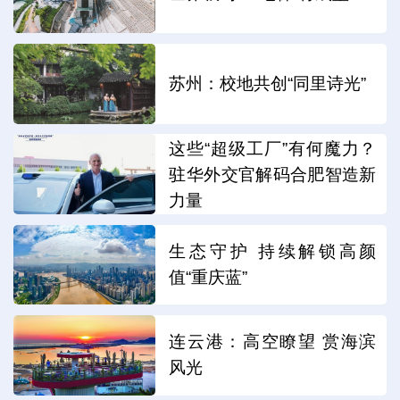
苏州：校地共创“同里诗光”
这些“超级工厂”有何魔力？
驻华外交官解码合肥智造新
力量
生态守护 持续解锁高颜
值“重庆蓝”
连云港：高空瞭望 赏海滨
风光