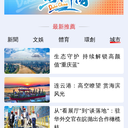
最新推薦
新聞
文娛
體育
環創
城市
生态守护 持续解锁高颜
值“重庆蓝”
连云港：高空瞭望 赏海滨
风光
从“看展厅”到“谈落地”：驻
华外交官在皖抛出合作橄榄
枝