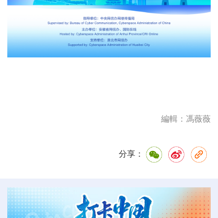
編輯：馮薇薇
分享：