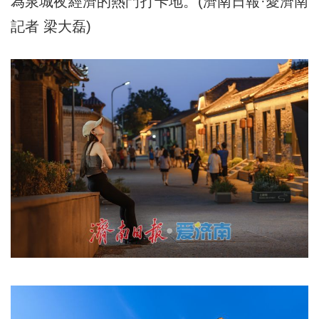
為泉城夜經濟的熱門打卡地。(濟南日報·愛濟南
記者 梁大磊)