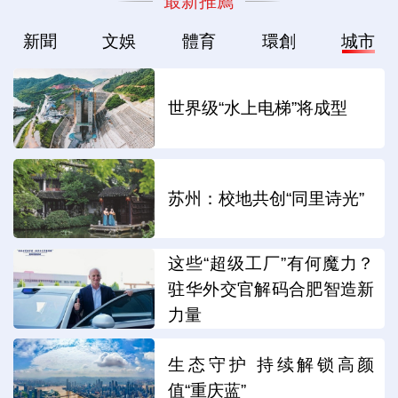
最新推薦
新聞
文娛
體育
環創
城市
世界级“水上电梯”将成型
苏州：校地共创“同里诗光”
这些“超级工厂”有何魔力？
驻华外交官解码合肥智造新
力量
生态守护 持续解锁高颜
值“重庆蓝”