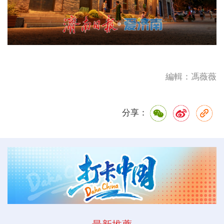
編輯：馮薇薇
分享：