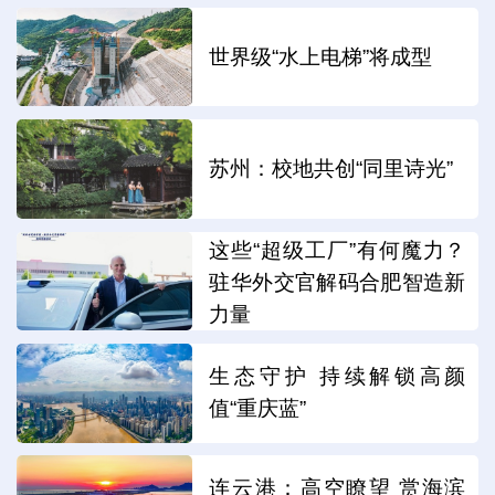
世界级“水上电梯”将成型
苏州：校地共创“同里诗光”
这些“超级工厂”有何魔力？
驻华外交官解码合肥智造新
力量
生态守护 持续解锁高颜
值“重庆蓝”
连云港：高空瞭望 赏海滨