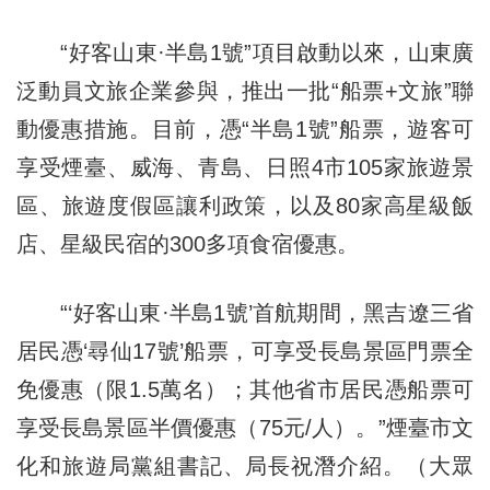
“好客山東·半島1號”項目啟動以來，山東廣
泛動員文旅企業參與，推出一批“船票+文旅”聯
動優惠措施。目前，憑“半島1號”船票，遊客可
享受煙臺、威海、青島、日照4市105家旅遊景
區、旅遊度假區讓利政策，以及80家高星級飯
店、星級民宿的300多項食宿優惠。
“‘好客山東·半島1號’首航期間，黑吉遼三省
居民憑‘尋仙17號’船票，可享受長島景區門票全
免優惠（限1.5萬名）；其他省市居民憑船票可
享受長島景區半價優惠（75元/人）。”煙臺市文
化和旅遊局黨組書記、局長祝潛介紹。（大眾