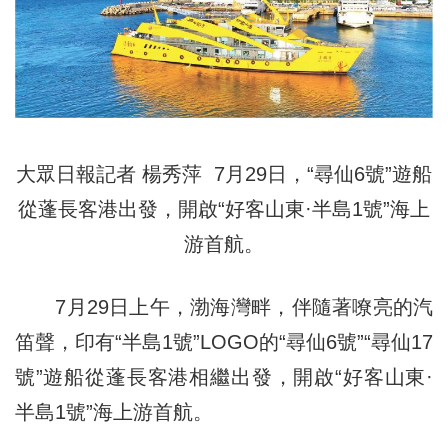
大眾日報記者 楊秀萍 7月29日，“尋仙6號”遊船
從蓬長客港出發，開啟“好客山東·半島1號”海上
游首航。
7月29日上午，渤海灣畔，伴隨著嘹亮的汽
笛聲，印有“半島1號”LOGO的“尋仙6號”“尋仙17
號”遊船從蓬長客港相繼出發，開啟“好客山東·
半島1號”海上游首航。