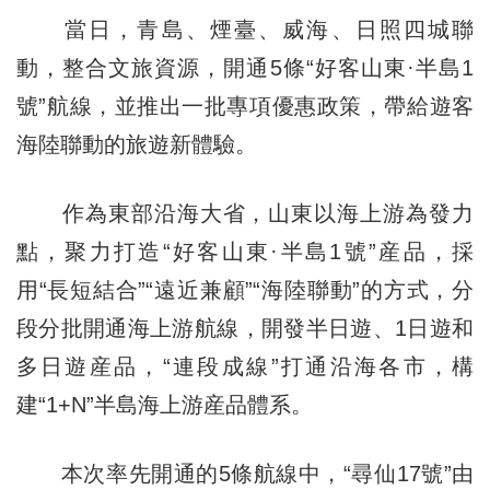
當日，青島、煙臺、威海、日照四城聯
動，整合文旅資源，開通5條“好客山東·半島1
號”航線，並推出一批專項優惠政策，帶給遊客
海陸聯動的旅遊新體驗。
作為東部沿海大省，山東以海上游為發力
點，聚力打造“好客山東·半島1號”産品，採
用“長短結合”“遠近兼顧”“海陸聯動”的方式，分
段分批開通海上游航線，開發半日遊、1日遊和
多日遊産品，“連段成線”打通沿海各市，構
建“1+N”半島海上游産品體系。
本次率先開通的5條航線中，“尋仙17號”由