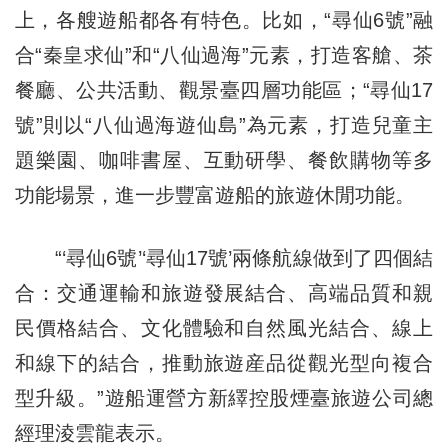
上，各艘遊船都各有特色。比如，“尋仙6號”融
合“秦皇求仙”和“八仙過海”元素，打造客艙、茶
餐廳、公共活動、觀景臺四層功能區；“尋仙17
號”則以“八仙過海遊仙島”為元素，打造兒童主
題樂園、咖啡書屋、互動研學、餐飲購物等多
功能場景，進一步豐富遊船的旅遊休閒功能。
“‘尋仙6號’‘尋仙17號’兩條航線做到了四個結
合：交通運輸和旅遊發展結合、高端品質和親
民價格結合、文化體驗和自然風光結合、線上
和線下的結合，推動旅遊産品從觀光型向複合
型升級。”遊船運營方新繹控股煙臺旅遊公司總
經理淩雲龍表示。