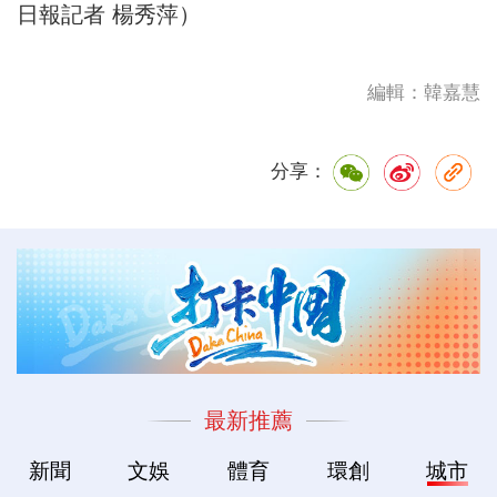
日報記者 楊秀萍）
編輯：韓嘉慧
分享：
最新推薦
新聞
文娛
體育
環創
城市