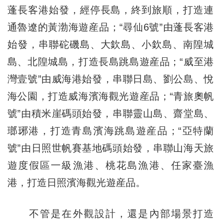
蓬長客港始發，經停長島，終到旅順，打造連
通魯遼的黃渤海遊産品；“尋仙6號”由蓬長客港
始發，串聯砣磯島、大欽島、小欽島、南隍城
島、北隍城島，打造長島跳島遊産品；“威至港
灣壹號”由威海港始發，串聯日島、劉公島、悅
海公園，打造威海濱海觀光遊産品；“青旅奧帆
號”由積米崖碼頭始發，串聯靈山島、齋堂島、
瑯琊港，打造青島濱海跳島遊産品；“亞特蘭
號”由日照世帆賽基地碼頭始發，串聯山海天旅
遊度假區一級漁港、桃花島漁港、任家臺漁
港，打造日照濱海觀光遊産品。
不管是在外觀設計，還是內部場景打造