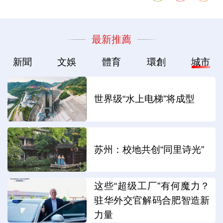
最新推薦
新聞
文娛
體育
環創
城市
世界级“水上电梯”将成型
苏州：校地共创“同里诗光”
这些“超级工厂”有何魔力？
驻华外交官解码合肥智造新
力量