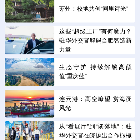
苏州：校地共创“同里诗光”
这些“超级工厂”有何魔力？
驻华外交官解码合肥智造新
力量
生态守护 持续解锁高颜
值“重庆蓝”
连云港：高空瞭望 赏海滨
风光
从“看展厅”到“谈落地”：驻
华外交官在皖抛出合作橄榄