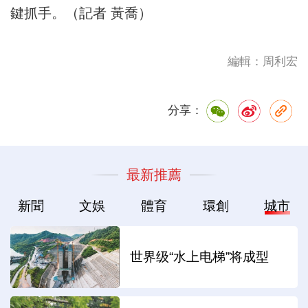
鍵抓手。（記者 黃喬）
編輯：周利宏
分享：
最新推薦
新聞
文娛
體育
環創
城市
世界级“水上电梯”将成型