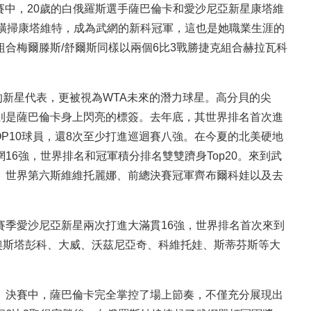
賽中，20歲的白俄羅斯選手薩巴倫卡和愛沙尼亞新星康塔維
3橫掃康塔維特，成為武網的新科冠軍，這也是她職業生涯的
合梅爾滕斯/舒爾斯同樣以兩個6比3戰勝捷克組合赫拉瓦科
新星代表，更被視為WTA未來的潛力球星。高分貝的尖
則是薩巴倫卡身上閃亮的標簽。去年底，其世界排名首次進
OP10球員，還8次至少打進巡迴賽八強。在今夏的北美硬地
6強，世界排名和冠軍積分排名雙雙躋身Top20。來到武
、世界第六斯維維托麗娜、前總決賽冠軍齊布爾科娃以及去
季愛沙尼亞新星兩次打進大滿貫16強，世界排名首次來到
就包括奧斯塔彭科、大威、沃茲尼亞奇、科維托娃、斯蒂芬斯等大
決賽中，薩巴倫卡完全掌控了場上節奏，不僅充分展現出