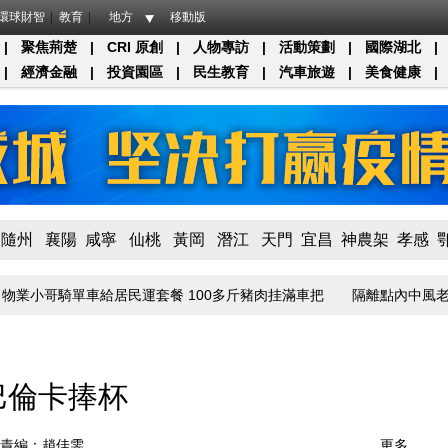
環球財智
教育
地方
移動版
|
聚焦荊楚
|
CRI 原創
|
人物專訪
|
活動策劃
|
國際湖北
|
|
經濟金融
|
投資園區
|
民生教育
|
汽車旅遊
|
美食健康
|
隨州
襄陽
咸寧
仙桃
黃岡
潛江
天門
宜昌
神農架
孝感
小哥騎單車給居民運套餐 100多斤豬肉挂滿車把
隔離點內中風老伴得
薩巴倫卡捧杯
責編：趙佳雯
更多