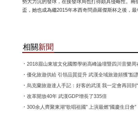
勢大力沉的發球，在接發球局也打得頗具侵略性。兩
盃，她也成為繼2015年本西奇問鼎羅傑斯杯之後，
相關
新聞
2018眉山東坡文化國際學術高峰論壇暨四川音樂周
優化旅遊供給 引領品質提升 武漢全域旅遊頻獲“點讚
烏克蘭旅遊達人手記：好客的武漢 我一定會再回到“
改革開放40年 武漢GDP增長了335倍
300余人齊聚東湖“歌唱祖國” 上演最燃“國慶生日會”