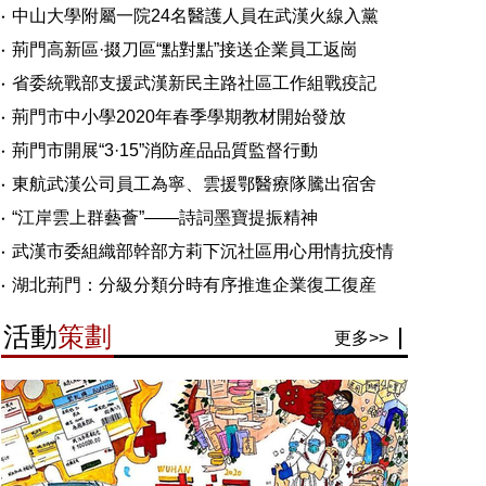
中山大學附屬一院24名醫護人員在武漢火線入黨
荊門高新區·掇刀區“點對點”接送企業員工返崗
省委統戰部支援武漢新民主路社區工作組戰疫記
荊門市中小學2020年春季學期教材開始發放
荊門市開展“3·15”消防産品品質監督行動
東航武漢公司員工為寧、雲援鄂醫療隊騰出宿舍
“江岸雲上群藝薈”——詩詞墨寶提振精神
武漢市委組織部幹部方莉下沉社區用心用情抗疫情
湖北荊門：分級分類分時有序推進企業復工復産
活動
策劃
更多>>