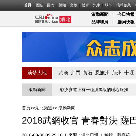
首頁
國際
國內
視頻
文娛
體育
汽車
城市
環球創業
滾動新聞
|
今日快報
品牌聯展
|
廳局快報
荊楚大地
武漢
荊門
黃石
恩施州
荊州
十堰
第一關的“疫”線守門員
滾動新聞
戰疫賽道上有一種漢馬版的暖心服務
物業
首頁
>>
湖北頻道
>>
滾動新聞
2018武網收官 青春對決 
2018-09-30 09:29:16
|
來源：
湖北日報
|
編輯：蘇喜茹
|