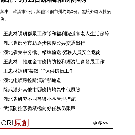
其中：武漢市4例，其他16個市州均為0例。無境外輸入性病
例。
王忠林調研群眾工作隊和福利院孤寡老人生活保障
湖北省部分市縣逐步恢復公共交通出行
湖北省集中分批、精準輸送 勞務人員安全返崗
王忠林：推進全市疫情防控和經濟社會發展工作
王忠林調研“菜籃子”保供穩價工作
湖北繼續嚴控離漢離鄂通道
除武漢外其他市縣疫情均為中低風險
湖北省研究不同等級小區管理措施
武漢防控形勢積極向好任務仍艱巨
CRI
原創
更多>>