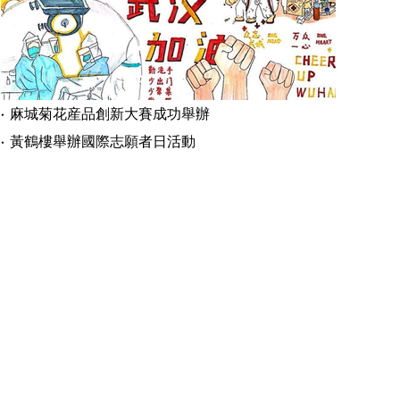
麻城菊花産品創新大賽成功舉辦
黃鶴樓舉辦國際志願者日活動