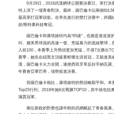
9月29日，2018武漢網球公開賽決賽日。單打決
特上演了一場青春對決。最終，薩巴倫卡以兩個6比
最高單打冠軍頭銜。在率先進行的雙打決賽中，跨國組
娃/斯特裏科娃奪冠。
薩巴倫卡和康塔維特均為“95後”，也都是進攻派的
叫、媲美男球員的高速一發、兇猛暴力的底線擊球，
入前100，本賽季上升勢頭更加兇猛，不僅7次勝出T
賽季，她先在紐黑文頂級賽斬獲生涯首冠，又殺進美網1
漢，薩巴倫卡火力全開，連挫西班牙單反好手納瓦羅
年賽會亞軍巴蒂，強勢挺進決賽。
與薩巴倫卡相比，康塔維特的勢頭略顯平和。本賽
Top25行列。2018年她6次戰勝TOP10，其中
滿貫冠軍。
兩位新銳的對壘也讓年輕的武網颳起了青春風暴。