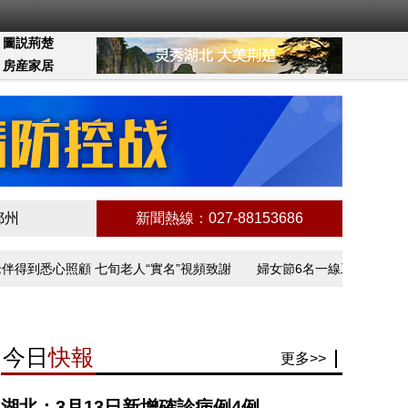
圖説荊楚
房産家居
鄂州
新聞熱線：027-88153686
到悉心照顧 七旬老人“實名”視頻致謝
婦女節6名一線工作者講述抗疫
今日
快報
更多>>
湖北：3月13日新增確診病例4例