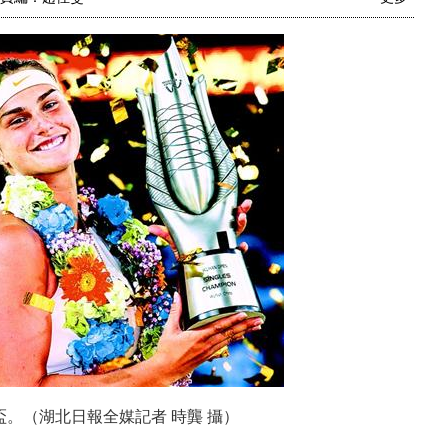
。（湖北日報全媒記者 時龔 攝）