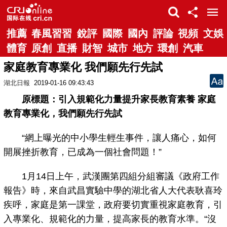
推薦
春風習習
銳評
國際
國內
評論
視頻
文娛
體育
原創
直播
財智
城市
地方
環創
汽車
家庭教育專業化 我們願先行先試
湖北日報
2019-01-16 09:43:43
原標題：引入規範化力量提升家長教育素養 家庭
教育專業化，我們願先行先試
“網上曝光的中小學生輕生事件，讓人痛心，如何
開展挫折教育，已成為一個社會問題！”
1月14日上午，武漢團第四組分組審議《政府工作
報告》時，來自武昌實驗中學的湖北省人大代表耿喜玲
疾呼，家庭是第一課堂，政府要切實重視家庭教育，引
入專業化、規範化的力量，提高家長的教育水準。“沒