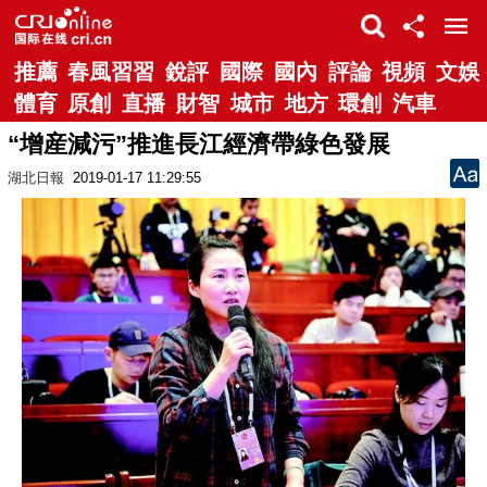
推薦
春風習習
銳評
國際
國內
評論
視頻
文娛
體育
原創
直播
財智
城市
地方
環創
汽車
“增産減污”推進長江經濟帶綠色發展
湖北日報
2019-01-17 11:29:55