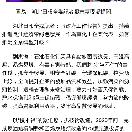
圖為：湖北日報全媒記者廖志慧現場提問。
湖北日報全媒記者：《政府工作報告》提出，持續
推進長江經濟帶綠色發展，作為重化工企業代表，如何
推動企業轉型升級？
劉家海：石油石化行業具有點多面廣線長、高溫高
壓、易燃易爆、有毒有害特點。我們將以“坐不住”的責
任感，抓安全發展。明安全紅線、守環保底線、控資源
上線，全面提升企業的發展品質和效益。加強污染的源
頭控制、過程管理和末端治理，著力打好藍天保衛戰、
碧水保衛戰和凈土保衛戰。倡導循環經濟，努力節能降
碳，提高資源利用效率，築牢高品質發展的根基。
以“慢不得”的緊迫感，抓技術改造。2020年前，完
成煉油結構調整和乙烯脫瓶頸改造約75億元總投資的