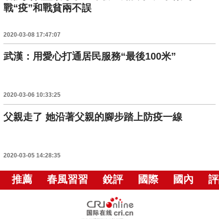
戰“疫”和戰貧兩不誤
2020-03-08 17:47:07
武漢：用愛心打通居民服務“最後100米”
2020-03-06 10:33:25
父親走了 她沿著父親的腳步踏上防疫一線
2020-03-05 14:28:35
推薦
春風習習
銳評
國際
國內
評