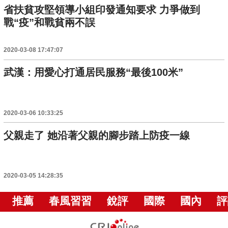
省扶貧攻堅領導小組印發通知要求 力爭做到
戰“疫”和戰貧兩不誤
2020-03-08 17:47:07
武漢：用愛心打通居民服務“最後100米”
2020-03-06 10:33:25
父親走了 她沿著父親的腳步踏上防疫一線
2020-03-05 14:28:35
推薦
春風習習
銳評
國際
國內
評