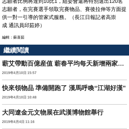
志願者比例將達到10比1，組委會還將特別選出120名
志願者，在完賽選手領取完賽物品、賽後拉伸等方面提
供一對一引導的管家式服務。（長江日報記者高崇
成 通訊員邱茹婷）
編輯：蘇喜茹
繼續閱讀
蘄艾帶動百億産值 蘄春平均每天新增兩家涉艾企業
2019年4月10日 15:57
快來領物品 準備開跑了 漢馬呼喚“江湖好漢”
2019年4月10日 10:48
大同遼金元文物展在武漢博物館舉行
2019年4月4日 11:16