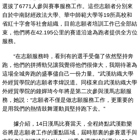
選拔了6771人參與賽事服務工作。這些志願者分別來
自於中南財經政法大學、華中師範大學等19所高校和
省紅十字會等社會組織，目前志願者培訓工作已全部結
束，他們將在42.195公里的賽道沿途為跑者提供全方位
服務。
“在志願服務時，看到有的選手受傷了依然堅持奔
跑，他們的拼搏勁兒讓我覺得他們很偉大，我期待著為
這場全城奔跑的盛事儘自己一份力量。”武漢紡織大學
外經貿學院的志願者李煒説道。同樣來自武漢紡織大學
外經貿學院的鐘嬋琦今年將是第二次參與漢馬志願服
務，她説：“志願者不僅是做志願服務工作，更重要的
是用我們的熱情鼓舞運動員堅持跑下去。”
據介紹，14日漢馬比賽當天，全程終點武漢歡樂
谷將是志願者工作的重點區域，屆時那裏的參賽選手與