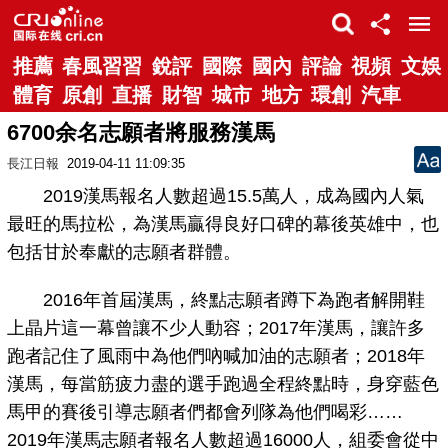
推薦
春風習習
銳評
國際
國內
評論
視頻
文娛
體育
原創
直播
財智
城市
地方
環創
汽車
6700余名志願者將服務漢馬
長江日報
2019-04-11 11:09:35
2019漢馬報名人數超過15.5萬人，成為國內人氣
最旺的馬拉松，為漢馬贏得良好口碑的幕後英雄中，也
包括甘於奉獻的志願者群體。
2016年首屆漢馬，終點志願者蹲下為跑者解開鞋
上晶片這一幕曾讓不少人動容；2017年漢馬，讓許多
跑者記住了風雨中為他們吶喊加油的志願者；2018年
漢馬，每當筋疲力盡的選手跑過全程終點時，身穿藍色
馬甲的賽後引導志願者們都會列隊為他們喝彩……
2019年漢馬志願者報名人數超過16000人，組委會從中