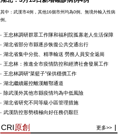
其中：武漢市4例，其他16個市州均為0例。無境外輸入性病
例。
王忠林調研群眾工作隊和福利院孤寡老人生活保障
湖北省部分市縣逐步恢復公共交通出行
湖北省集中分批、精準輸送 勞務人員安全返崗
王忠林：推進全市疫情防控和經濟社會發展工作
王忠林調研“菜籃子”保供穩價工作
湖北繼續嚴控離漢離鄂通道
除武漢外其他市縣疫情均為中低風險
湖北省研究不同等級小區管理措施
武漢防控形勢積極向好任務仍艱巨
CRI
原創
更多>>