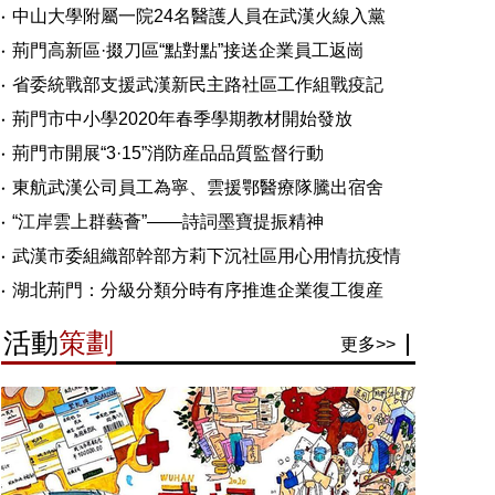
中山大學附屬一院24名醫護人員在武漢火線入黨
荊門高新區·掇刀區“點對點”接送企業員工返崗
省委統戰部支援武漢新民主路社區工作組戰疫記
荊門市中小學2020年春季學期教材開始發放
荊門市開展“3·15”消防産品品質監督行動
東航武漢公司員工為寧、雲援鄂醫療隊騰出宿舍
“江岸雲上群藝薈”——詩詞墨寶提振精神
武漢市委組織部幹部方莉下沉社區用心用情抗疫情
湖北荊門：分級分類分時有序推進企業復工復産
活動
策劃
更多>>