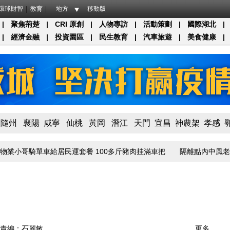
環球財智
教育
地方
移動版
|
聚焦荊楚
|
CRI 原創
|
人物專訪
|
活動策劃
|
國際湖北
|
|
經濟金融
|
投資園區
|
民生教育
|
汽車旅遊
|
美食健康
|
隨州
襄陽
咸寧
仙桃
黃岡
潛江
天門
宜昌
神農架
孝感
業小哥騎單車給居民運套餐 100多斤豬肉挂滿車把
隔離點內中風老伴得
責編：石麗敏
更多