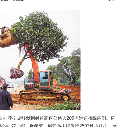
棵古桂花樹被移栽到鹹通高速公路與209省道連接線兩側。這
的桂花之鄉，近年來，鹹安區掛牌保護2503株古桂樹，發