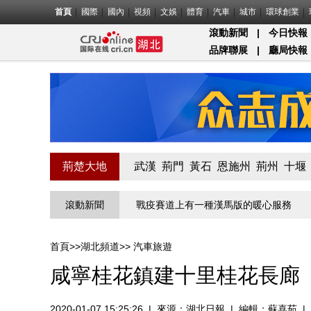
首頁
國際
國內
視頻
文娛
體育
汽車
城市
環球創業
滾動新聞
|
今日快報
品牌聯展
|
廳局快報
荊楚大地
武漢
荊門
黃石
恩施州
荊州
十堰
北第一關的“疫”線守門員
滾動新聞
戰疫賽道上有一種漢馬版的暖心服務
物
首頁
>>
湖北頻道
>>
汽車旅遊
咸寧桂花鎮建十里桂花長廊
2020-01-07 15:25:26
|
來源：
湖北日報
|
編輯：蘇喜茹
|