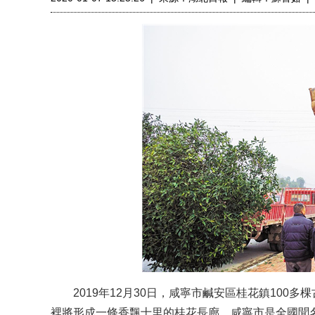
2019年12月30日，咸寧市鹹安區桂花鎮100多
裡將形成一條香飄十里的桂花長廊。咸寧市是全國聞名