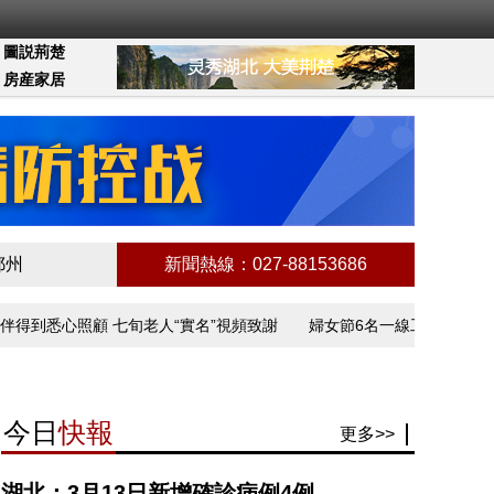
圖説荊楚
房産家居
鄂州
新聞熱線：027-88153686
到悉心照顧 七旬老人“實名”視頻致謝
婦女節6名一線工作者講述抗疫
今日
快報
更多>>
湖北：3月13日新增確診病例4例