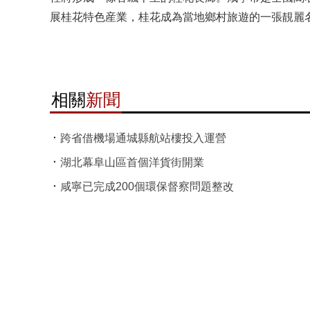
展桂花特色産業，桂花成為當地鄉村旅遊的一張靚麗名片
相關
新聞
跨省借機場通城縣航站樓投入運營
湖北幕阜山區首個洋貨街開業
咸寧已完成200個環保督察問題整改