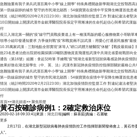
急難險重有我子弟兵
武漢百萬中小學“線上開學” 特殊典禮開啟新學期
湖北交投鄂西高速
第一防線
寂靜的城市 堅守的市民
湖北鄖西：54個寶寶在疫情中平安降生
轉運首批患
情況（統計時間2020年2月2日23:00）
湖北加強疫情防控監督工作 對違紀違法者堅
10日開始線上開課
武漢市金銀潭醫院院長張定宇用漸凍的生命托起信心與希望
武漢協
付
長江入湖北第一關的“疫”線守門員
戰疫賽道上有一種漢馬版的暖心服務
物業小哥騎單車
領導小組印發通知要求 力爭做到戰“疫”和戰貧兩不誤
武漢：用愛心打通居民服務“最後1
10.35萬家
武漢：三類地點全部實現“床等人”
硚口武體方艙醫院“休艙”
【戰疫最前線】
批23名患者治愈出院
碧桂園採購10噸防護物資直飛運抵武漢
中共湖北省委統戰部向全
通告（第16號）
組圖：拿起兒時筆 手繪戰“疫”情
湖北省新型冠狀病毒感染肺炎疫情防
效果好
致在湖北留學生（中、英、法）
武漢市新冠肺炎疫情防控指揮部關於嚴格公共
急難險重有我子弟兵
武漢百萬中小學“線上開學” 特殊典禮開啟新學期
湖北交投鄂西高速
第一防線
寂靜的城市 堅守的市民
湖北鄖西：54個寶寶在疫情中平安降生
轉運首批患
情況（統計時間2020年2月2日23:00）
湖北加強疫情防控監督工作 對違紀違法者堅
10日開始線上開課
武漢市金銀潭醫院院長張定宇用漸凍的生命托起信心與希望
武漢協
付
首頁
>>
湖北頻道
>>
聚焦荊楚
黃石按確診病例1：2確定救治床位
2020-02-18 09:33:41
|
來源：
湖北日報
|
編輯：蘇喜茹
|
責編：石麗敏
更多
2月17日，在湖北新型冠狀病毒肺炎疫情防控工作指揮部新聞發佈會上，黃石市委
人”。