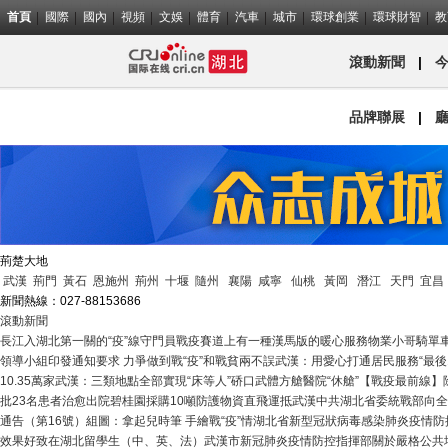
首頁
國際
國內
視頻
文娛
體育
汽車
城市
環球創業
環球財智
教
滾動新聞
|
品牌聯展
|
荊楚大地
武漢
荊門
黃石
恩施州
荊州
十堰
隨州
襄陽
咸寧
仙桃
黃岡
潛江
天門
宜昌
新聞熱線：027-88153686
滾動新聞
長江入湖北第一關的“疫”線守門員
戰疫賽道上有一種漢馬版的暖心服務
物業小哥騎單車
領導小組印發通知要求 力爭做到戰“疫”和戰貧兩不誤
武漢：用愛心打通居民服務“最後1
10.35萬家
武漢：三類地點全部實現“床等人”
硚口武體方艙醫院“休艙”
【戰疫最前線】
批23名患者治愈出院
碧桂園採購10噸防護物資直飛運抵武漢
中共湖北省委統戰部向全
通告（第16號）
組圖：拿起兒時筆 手繪戰“疫”情
湖北省新型冠狀病毒感染肺炎疫情防
效果好
致在湖北留學生（中、英、法）
武漢市新冠肺炎疫情防控指揮部關於嚴格公共