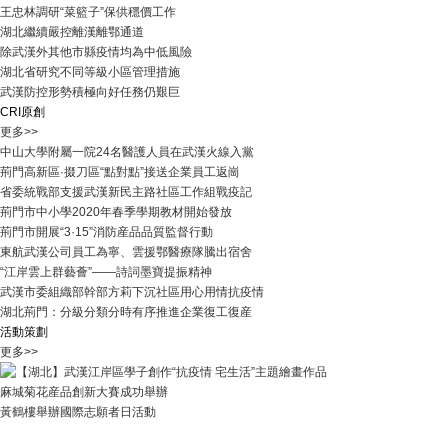
王忠林調研“菜籃子”保供穩價工作
湖北繼續嚴控離漢離鄂通道
除武漢外其他市縣疫情均為中低風險
湖北省研究不同等級小區管理措施
武漢防控形勢積極向好任務仍艱巨
CRI
原創
更多>>
中山大學附屬一院24名醫護人員在武漢火線入黨
荊門高新區·掇刀區“點對點”接送企業員工返崗
省委統戰部支援武漢新民主路社區工作組戰疫記
荊門市中小學2020年春季學期教材開始發放
荊門市開展“3·15”消防産品品質監督行動
東航武漢公司員工為寧、雲援鄂醫療隊騰出宿舍
“江岸雲上群藝薈”——詩詞墨寶提振精神
武漢市委組織部幹部方莉下沉社區用心用情抗疫情
湖北荊門：分級分類分時有序推進企業復工復産
活動
策劃
更多>>
麻城菊花産品創新大賽成功舉辦
黃鶴樓舉辦國際志願者日活動