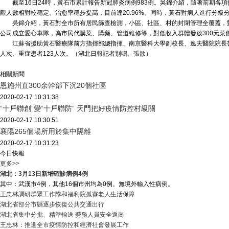
截至16日24時，黃石市累計報告新冠肺炎病例983例。吳錦介紹，隨著前期各項措
觀人數相對較穩定。治愈率穩步提高，目前達20.96%。同時，黃石對病人進行分
吳錦介紹，黃石對全市所有居民篩查檢測，小區、社區、村的封閉管理全覆蓋，對
公司成立愛心車隊，為市民代購菜、購藥、管道維修等，對低收入群體發放300元菜
江蘇省援助黃石醫療隊前方指揮部總指揮、南京醫科大學副校長、逸夫醫院院長魯翔
人次、重症患者123人次。（湖北日報記者別鳴、張歆）
相關
新聞
恩施州直300余幹部下沉20個社區
2020-02-17 10:31:38
“十戶聯創”變“十戶聯防” 天門把好疫情防控村級關
2020-02-17 10:30:51
襄陽265個場所用於集中隔離
2020-02-17 10:31:23
今日
快報
更多>>
湖北：3月13日新增確診病例4例
其中：武漢市4例，其他16個市州均為0例。無境外輸入性病例。
王忠林調研群眾工作隊和福利院孤寡老人生活保障
湖北省部分市縣逐步恢復公共交通出行
湖北省集中分批、精準輸送 勞務人員安全返崗
王忠林：推進全市疫情防控和經濟社會發展工作