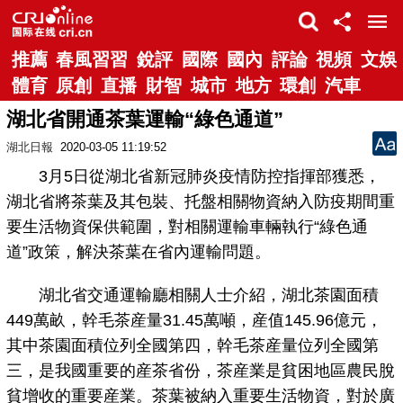
推薦
春風習習
銳評
國際
國內
評論
視頻
文娛
體育
原創
直播
財智
城市
地方
環創
汽車
湖北省開通茶葉運輸“綠色通道”
湖北日報
2020-03-05 11:19:52
3月5日從湖北省新冠肺炎疫情防控指揮部獲悉，
湖北省將茶葉及其包裝、托盤相關物資納入防疫期間重
要生活物資保供範圍，對相關運輸車輛執行“綠色通
道”政策，解決茶葉在省內運輸問題。
湖北省交通運輸廳相關人士介紹，湖北茶園面積
449萬畝，幹毛茶産量31.45萬噸，産值145.96億元，
其中茶園面積位列全國第四，幹毛茶産量位列全國第
三，是我國重要的産茶省份，茶産業是貧困地區農民脫
貧增收的重要産業。茶葉被納入重要生活物資，對於廣