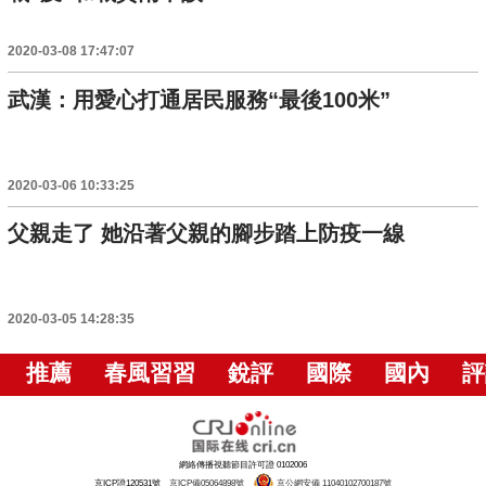
2020-03-08 17:47:07
武漢：用愛心打通居民服務“最後100米”
2020-03-06 10:33:25
父親走了 她沿著父親的腳步踏上防疫一線
2020-03-05 14:28:35
推薦
春風習習
銳評
國際
國內
評
網絡傳播視聽節目許可證 0102006
京ICP證120531號
京ICP備05064898號
京公網安備 11040102700187號