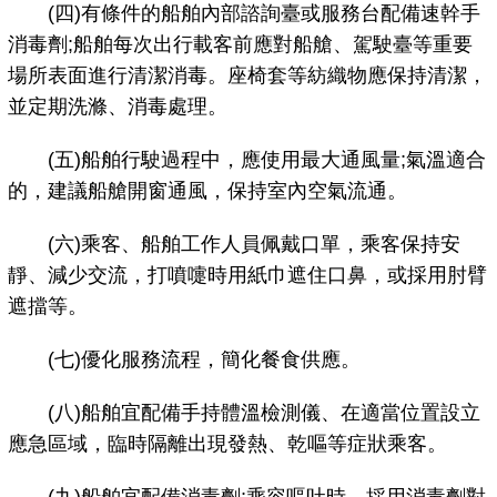
(四)有條件的船舶內部諮詢臺或服務台配備速幹手
消毒劑;船舶每次出行載客前應對船艙、駕駛臺等重要
場所表面進行清潔消毒。座椅套等紡織物應保持清潔，
並定期洗滌、消毒處理。
(五)船舶行駛過程中，應使用最大通風量;氣溫適合
的，建議船艙開窗通風，保持室內空氣流通。
(六)乘客、船舶工作人員佩戴口單，乘客保持安
靜、減少交流，打噴嚏時用紙巾遮住口鼻，或採用肘臂
遮擋等。
(七)優化服務流程，簡化餐食供應。
(八)船舶宜配備手持體溫檢測儀、在適當位置設立
應急區域，臨時隔離出現發熱、乾嘔等症狀乘客。