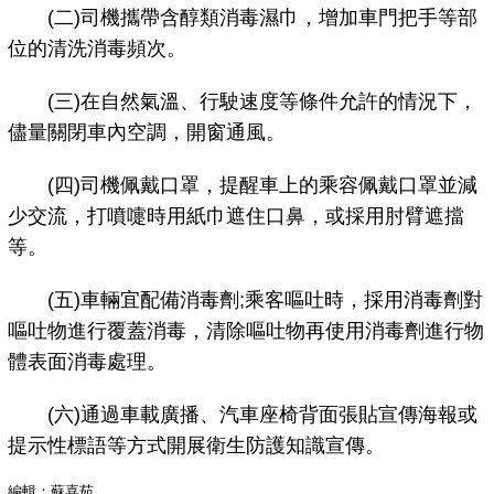
(二)司機攜帶含醇類消毒濕巾，增加車門把手等部
位的清洗消毒頻次。
(三)在自然氣溫、行駛速度等條件允許的情況下，
儘量關閉車內空調，開窗通風。
(四)司機佩戴口罩，提醒車上的乘容佩戴口罩並減
少交流，打噴嚏時用紙巾遮住口鼻，或採用肘臂遮擋
等。
(五)車輛宜配備消毒劑;乘客嘔吐時，採用消毒劑對
嘔吐物進行覆蓋消毒，清除嘔吐物再使用消毒劑進行物
體表面消毒處理。
(六)通過車載廣播、汽車座椅背面張貼宣傳海報或
提示性標語等方式開展衛生防護知識宣傳。
編輯：蘇喜茹