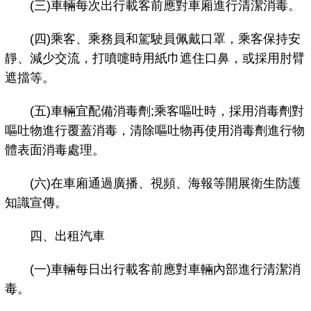
(三)車輛每次出行載客前應對車廂進行清潔消毒。
(四)乘客、乘務員和駕駛員佩戴口罩，乘客保持安
靜、減少交流，打噴嚏時用紙巾遮住口鼻，或採用肘臂
遮擋等。
(五)車輛宜配備消毒劑;乘客嘔吐時，採用消毒劑對
嘔吐物進行覆蓋消毒，清除嘔吐物再使用消毒劑進行物
體表面消毒處理。
(六)在車廂通過廣播、視頻、海報等開展衛生防護
知識宣傳。
四、出租汽車
(一)車輛每日出行載客前應對車輛內部進行清潔消
毒。