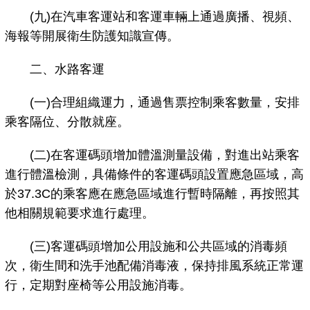
(九)在汽車客運站和客運車輛上通過廣播、視頻、
海報等開展衛生防護知識宣傳。
二、水路客運
(一)合理組織運力，通過售票控制乘客數量，安排
乘客隔位、分散就座。
(二)在客運碼頭增加體溫測量設備，對進出站乘客
進行體溫檢測，具備條件的客運碼頭設置應急區域，高
於37.3C的乘客應在應急區域進行暫時隔離，再按照其
他相關規範要求進行處理。
(三)客運碼頭增加公用設施和公共區域的消毒頻
次，衛生間和洗手池配備消毒液，保持排風系統正常運
行，定期對座椅等公用設施消毒。