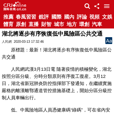
推薦
春風習習
銳評
國際
國內
評論
視頻
文娛
體育
原創
直播
財智
城市
地方
環創
汽車
湖北將逐步有序恢復低中風險區公共交通
人民網
2020-03-13 17:32:46
原標題：最新！湖北將逐步有序恢復低中風險區公
共交通
人民網武漢3月13日電 隨著疫情的積極變化，湖北
按照分區分級、分時分類原則有序復工復産。3月12
日，湖北省新冠肺炎防控指揮部下發通知，在繼續實施
嚴格的離漢離鄂通道管控措施基礎上，開始分區分級控
制人員車輛出行。
低、中風險地區人員憑健康碼“綠碼”，可在省內安