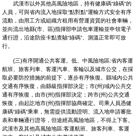
武漢市以外其他高風險地區，持有健康碼“綠碼”的
人員，可與省內流入地採取“點對點”運輸方式安全有序
流動，由用工方或組織方租用有營運資質的社會車輛，
並向流出地縣(市、區)指揮部申請包車運輸並申領電子
通行證，沿途防疫卡點查驗“綠碼”、測溫正常即可放
行。
(三)有序開通公共客運。低、中風險地區:省內客運
航班、旅客列車、客運汽車、客輪以及城市公交，在採
取必要防控措施的前提下，逐步有序恢復。縣域內公共
交通有序恢復，由縣級指揮部決定；市(州)域內公共交
通有序恢復，由市(州)指揮部決定；跨市(州)公共交通
恢復，由起訖地市(州)指揮部協商確定。司乘人員憑健
康碼“綠碼”乘車，無需提供流動證明、流入地申請審批
表和車輛通行證等，但途經高風險地區，不得上下客。
武漢市及其他高風險地區:客運航班、旅客列車、客運