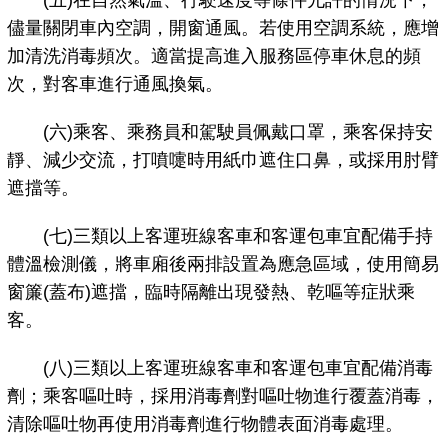
(五)在自然氣溫、行駛速度等條件允許的情況下，
儘量關閉車內空調，開窗通風。若使用空調系統，應增
加清洗消毒頻次。適當提高進入服務區停車休息的頻
次，對客車進行通風換氣。
(六)乘客、乘務員和駕駛員佩戴口罩，乘客保持安
靜、減少交流，打噴嚏時用紙巾遮住口鼻，或採用肘臂
遮擋等。
(七)三類以上客運班線客車和客運包車宜配備手持
體溫檢測儀，將車廂後兩排設置為應急區域，使用簡易
窗簾(蓋布)遮擋，臨時隔離出現發熱、乾嘔等症狀乘
客。
(八)三類以上客運班線客車和客運包車宜配備消毒
劑；乘客嘔吐時，採用消毒劑對嘔吐物進行覆蓋消毒，
清除嘔吐物再使用消毒劑進行物體表面消毒處理。