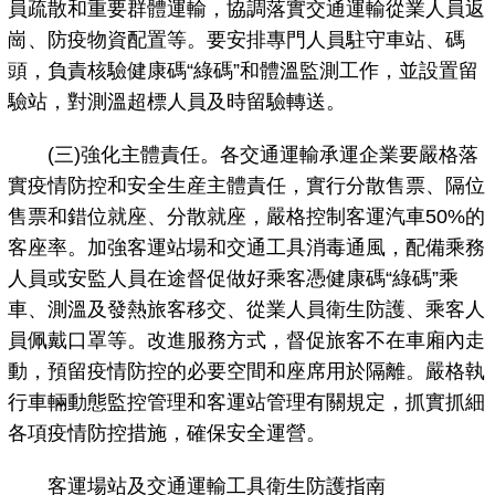
員疏散和重要群體運輸，協調落實交通運輸從業人員返
崗、防疫物資配置等。要安排專門人員駐守車站、碼
頭，負責核驗健康碼“綠碼”和體溫監測工作，並設置留
驗站，對測溫超標人員及時留驗轉送。
(三)強化主體責任。各交通運輸承運企業要嚴格落
實疫情防控和安全生産主體責任，實行分散售票、隔位
售票和錯位就座、分散就座，嚴格控制客運汽車50%的
客座率。加強客運站場和交通工具消毒通風，配備乘務
人員或安監人員在途督促做好乘客憑健康碼“綠碼”乘
車、測溫及發熱旅客移交、從業人員衛生防護、乘客人
員佩戴口罩等。改進服務方式，督促旅客不在車廂內走
動，預留疫情防控的必要空間和座席用於隔離。嚴格執
行車輛動態監控管理和客運站管理有關規定，抓實抓細
各項疫情防控措施，確保安全運營。
客運場站及交通運輸工具衛生防護指南