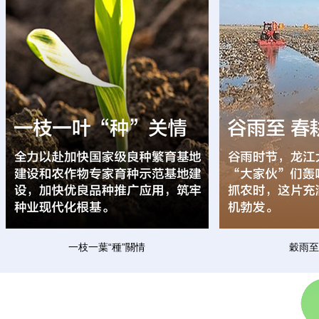
一枝一葉“種”關情
穀雨至