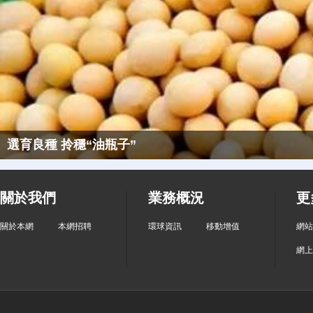
選育良種 拎穩“油瓶子”
關於我們
業務概況
更
關於本網
本網招聘
環球資訊
移動增值
網站
網上