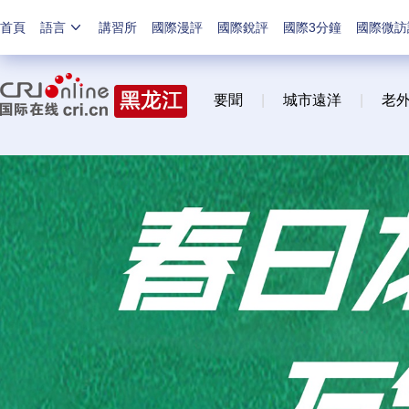
首頁
語言
講習所
國際漫評
國際銳評
國際3分鐘
國際微訪
要聞
|
城市遠洋
|
老