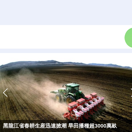
黑龍江省春耕生産迅速掀潮 旱田播種超3000萬畝