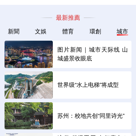
最新推薦
新聞
文娛
體育
環創
城市
图片新闻｜城市天际线 山
城盛景收眼底
世界级“水上电梯”将成型
苏州：校地共创“同里诗光”