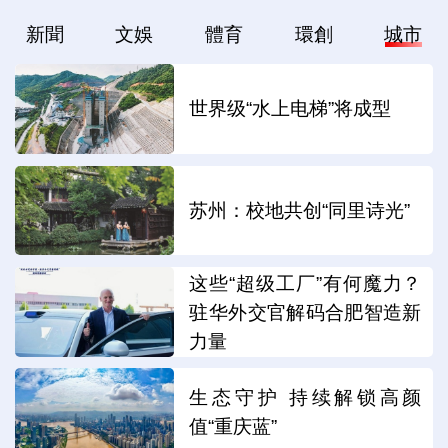
新聞
文娛
體育
環創
城市
世界级“水上电梯”将成型
苏州：校地共创“同里诗光”
这些“超级工厂”有何魔力？
驻华外交官解码合肥智造新
力量
生态守护 持续解锁高颜
值“重庆蓝”