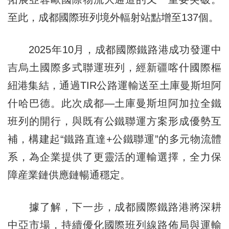
至此，成都國際班列境外輻射站點增至137個。
2025年10月，成都國際鐵路港成功發運中
吉烏土國際多式聯運班列，經新疆喀什國際樞
紐港集結，通過TIR公路運輸送至土庫曼斯坦阿
什哈巴德。此次成都—土庫曼斯坦阿加拉全鐵
班列的開行，與既有公鐵聯運方案形成優勢互
補，構建起“鐵路直達+公鐵聯運”的多元物流體
系，為企業提供了更靈活的運輸選擇，全力保
障産業鏈供應鏈暢通穩定。
據了解，下一步，成都國際鐵路港將深耕
中亞市場，持續優化國際班列線路佈局與運輸