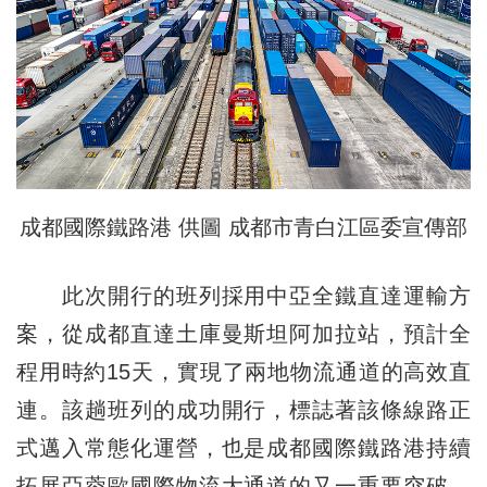
成都國際鐵路港 供圖 成都市青白江區委宣傳部
此次開行的班列採用中亞全鐵直達運輸方
案，從成都直達土庫曼斯坦阿加拉站，預計全
程用時約15天，實現了兩地物流通道的高效直
連。該趟班列的成功開行，標誌著該條線路正
式邁入常態化運營，也是成都國際鐵路港持續
拓展亞蓉歐國際物流大通道的又一重要突破。