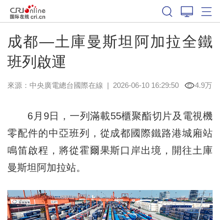
成都—土庫曼斯坦阿加拉全鐵
班列啟運
來源：中央廣電總台國際在線
|
2026-06-10 16:29:50
4.9万
6月9日，一列滿載55櫃聚酯切片及電視機
零配件的中亞班列，從成都國際鐵路港城廂站
鳴笛啟程，將從霍爾果斯口岸出境，開往土庫
曼斯坦阿加拉站。