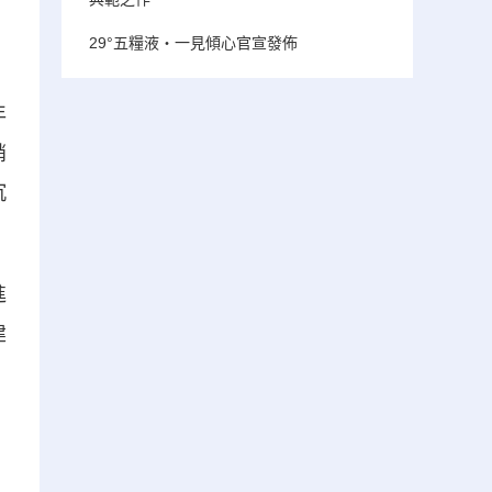
29°五糧液・一見傾心官宣發佈
年
銷
沉
進
建