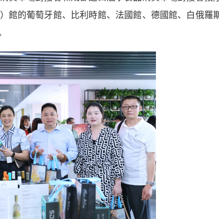
）館的葡萄牙館、比利時館、法國館、德國館、白俄羅
。