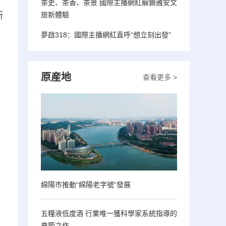
茶史、茶香、茶景 國際主播網紅解鎖雅安文
斯
旅新體驗
夢啟318：國際主播網紅直呼“想立刻出發”
原産地
查看更多 >
綿陽市推動“綿陽老字號”發展
五糧液低度酒 行業唯一獲科學家系統指導的
典範之作