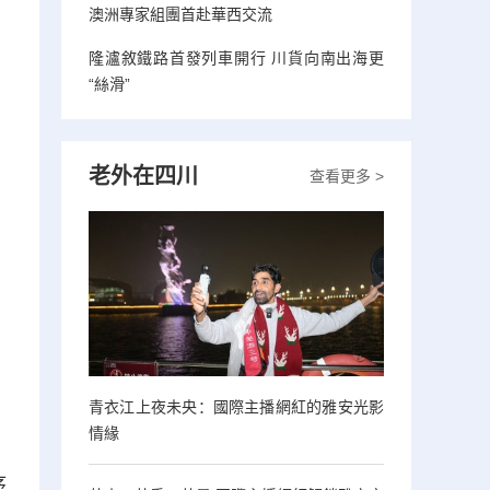
澳洲專家組團首赴華西交流
隆瀘敘鐵路首發列車開行 川貨向南出海更
“絲滑”
老外在四川
查看更多 >
青衣江上夜未央：國際主播網紅的雅安光影
情緣
序