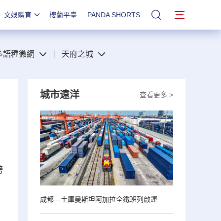
文娛體育
樓蘭平臺
PANDA SHORTS
站內搜索
多語種微網
天府之城
城市遠洋
查看更多 >
跨
成都—土庫曼斯坦阿加拉全鐵班列啟運