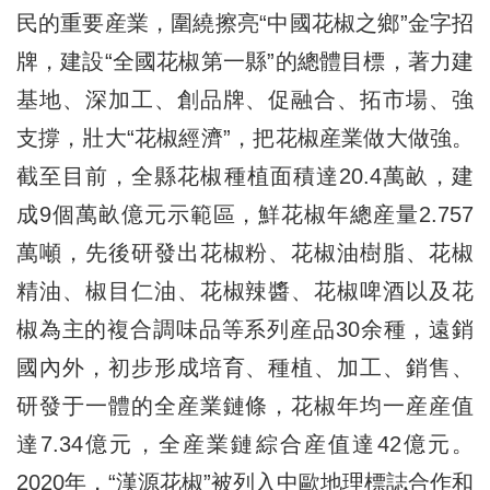
民的重要産業，圍繞擦亮“中國花椒之鄉”金字招
牌，建設“全國花椒第一縣”的總體目標，著力建
基地、深加工、創品牌、促融合、拓市場、強
支撐，壯大“花椒經濟”，把花椒産業做大做強。
截至目前，全縣花椒種植面積達20.4萬畝，建
成9個萬畝億元示範區，鮮花椒年總産量2.757
萬噸，先後研發出花椒粉、花椒油樹脂、花椒
精油、椒目仁油、花椒辣醬、花椒啤酒以及花
椒為主的複合調味品等系列産品30余種，遠銷
國內外，初步形成培育、種植、加工、銷售、
研發于一體的全産業鏈條，花椒年均一産産值
達7.34億元，全産業鏈綜合産值達42億元。
2020年，“漢源花椒”被列入中歐地理標誌合作和