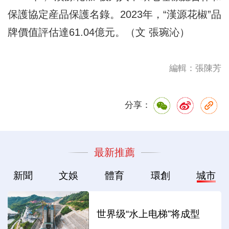
保護協定産品保護名錄。2023年，“漢源花椒”品
牌價值評估達61.04億元。（文 張琬沁）
編輯：張陳芳
分享：
最新推薦
新聞
文娛
體育
環創
城市
世界级“水上电梯”将成型