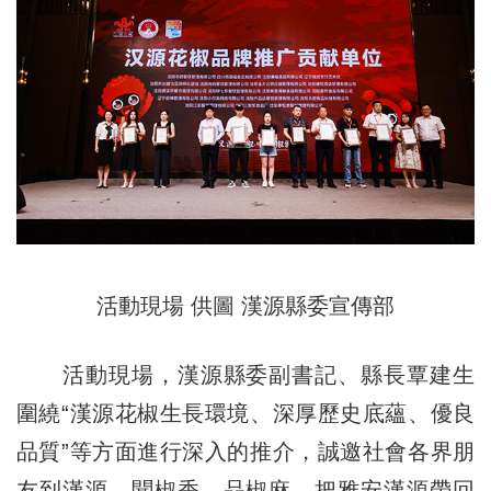
活動現場 供圖 漢源縣委宣傳部
活動現場，漢源縣委副書記、縣長覃建生
圍繞“漢源花椒生長環境、深厚歷史底蘊、優良
品質”等方面進行深入的推介，誠邀社會各界朋
友到漢源，聞椒香、品椒麻，把雅安漢源帶回