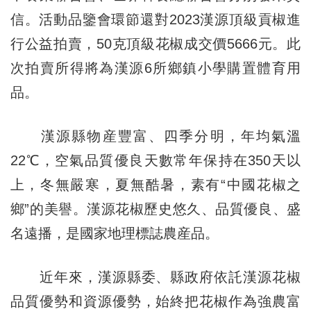
信。活動品鑒會環節還對2023漢源頂級貢椒進
行公益拍賣，50克頂級花椒成交價5666元。此
次拍賣所得將為漢源6所鄉鎮小學購置體育用
品。
漢源縣物産豐富、四季分明，年均氣溫
22℃，空氣品質優良天數常年保持在350天以
上，冬無嚴寒，夏無酷暑，素有“中國花椒之
鄉”的美譽。漢源花椒歷史悠久、品質優良、盛
名遠播，是國家地理標誌農産品。
近年來，漢源縣委、縣政府依託漢源花椒
品質優勢和資源優勢，始終把花椒作為強農富