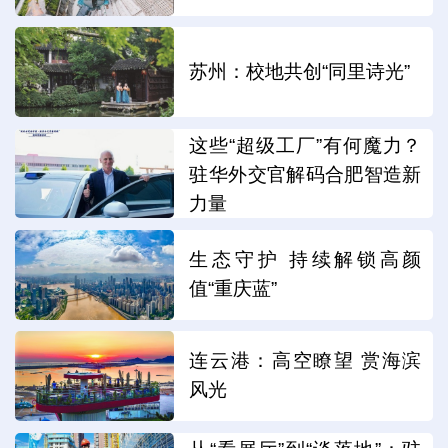
苏州：校地共创“同里诗光”
这些“超级工厂”有何魔力？
驻华外交官解码合肥智造新
力量
生态守护 持续解锁高颜
值“重庆蓝”
连云港：高空瞭望 赏海滨
风光