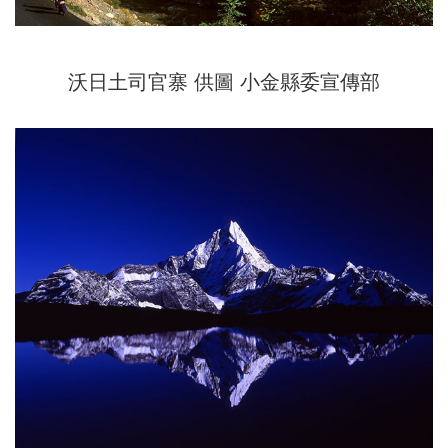
沃日土司官寨 供圖 小金縣委宣傳部