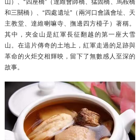
山）、“四座橋”（達維會師橋、猛固橋、馬鞍橋
和三關橋）、“四處遺址”（兩河口會議會址、天
主教堂、達維喇嘛寺、撫邊四方檯子）著稱。
其中，夾金山是紅軍長征翻越的第一座大雪
山。在這片傳奇的土地上，紅軍走過的足跡與
革命的火炬交相輝映，留下了無數感人至深的
故事。