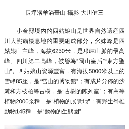
長坪溝羊滿臺山 攝影 大川健三
小金縣境內的四姑娘山是世界自然遺産四
川大熊貓棲息地的重要組成部分，幺妹峰是四
姑娘山主峰，海拔6250米，是邛崍山脈的最高
峰、四川第二高峰，被譽為“蜀山皇后”“東方聖
山”。四姑娘山資源豐富，有海拔5000米以上的
雪峰85座，是“雪山的博物館”；有成片分佈的沙
棘和方枝柏等古樹，是“古樹的陳列室”；有高等
植物2000余種，是“植物的展覽地”；有野生脊椎
動物145種，是“動物的生態園”。