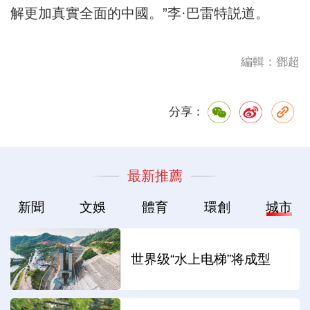
解更加真實全面的中國。”李·巴雷特説道。
編輯：鄧超
分享：
最新推薦
新聞
文娛
體育
環創
城市
世界级“水上电梯”将成型