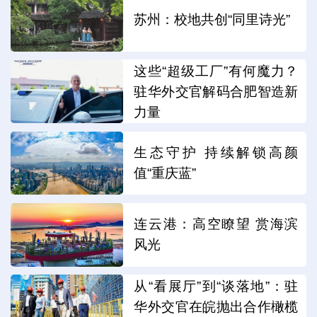
苏州：校地共创“同里诗光”
这些“超级工厂”有何魔力？
驻华外交官解码合肥智造新
力量
生态守护 持续解锁高颜
值“重庆蓝”
连云港：高空瞭望 赏海滨
风光
从“看展厅”到“谈落地”：驻
华外交官在皖抛出合作橄榄