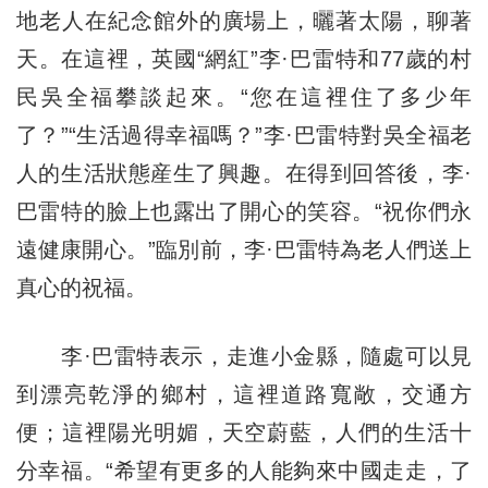
地老人在紀念館外的廣場上，曬著太陽，聊著
天。在這裡，英國“網紅”李·巴雷特和77歲的村
民吳全福攀談起來。“您在這裡住了多少年
了？”“生活過得幸福嗎？”李·巴雷特對吳全福老
人的生活狀態産生了興趣。在得到回答後，李·
巴雷特的臉上也露出了開心的笑容。“祝你們永
遠健康開心。”臨別前，李·巴雷特為老人們送上
真心的祝福。
李·巴雷特表示，走進小金縣，隨處可以見
到漂亮乾淨的鄉村，這裡道路寬敞，交通方
便；這裡陽光明媚，天空蔚藍，人們的生活十
分幸福。“希望有更多的人能夠來中國走走，了