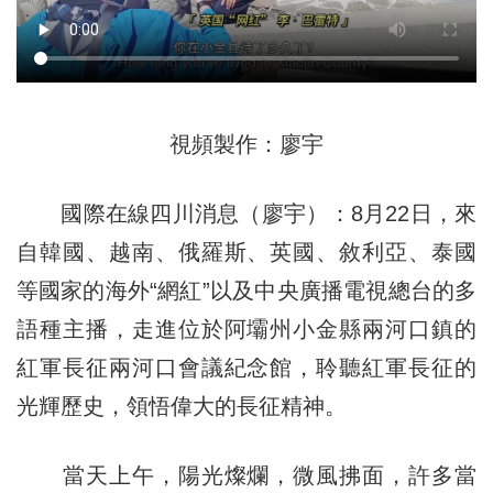
視頻製作：廖宇
國際在線四川消息（廖宇）：8月22日，來
自韓國、越南、俄羅斯、英國、敘利亞、泰國
等國家的海外“網紅”以及中央廣播電視總台的多
語種主播，走進位於阿壩州小金縣兩河口鎮的
紅軍長征兩河口會議紀念館，聆聽紅軍長征的
光輝歷史，領悟偉大的長征精神。
當天上午，陽光燦爛，微風拂面，許多當