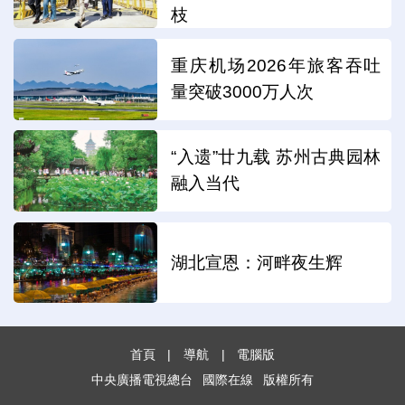
枝
重庆机场2026年旅客吞吐
量突破3000万人次
“入遗”廿九载 苏州古典园林
融入当代
湖北宣恩：河畔夜生辉
首頁
|
導航
|
電腦版
中央廣播電視總台
國際在線
版權所有