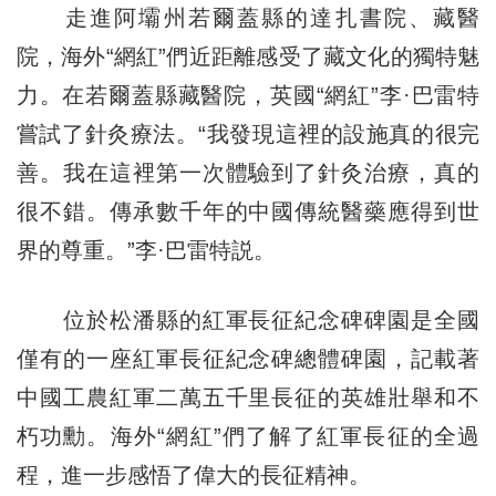
走進阿壩州若爾蓋縣的達扎書院、藏醫
院，海外“網紅”們近距離感受了藏文化的獨特魅
力。在若爾蓋縣藏醫院，英國“網紅”李·巴雷特
嘗試了針灸療法。“我發現這裡的設施真的很完
善。我在這裡第一次體驗到了針灸治療，真的
很不錯。傳承數千年的中國傳統醫藥應得到世
界的尊重。”李·巴雷特説。
位於松潘縣的紅軍長征紀念碑碑園是全國
僅有的一座紅軍長征紀念碑總體碑園，記載著
中國工農紅軍二萬五千里長征的英雄壯舉和不
朽功勳。海外“網紅”們了解了紅軍長征的全過
程，進一步感悟了偉大的長征精神。