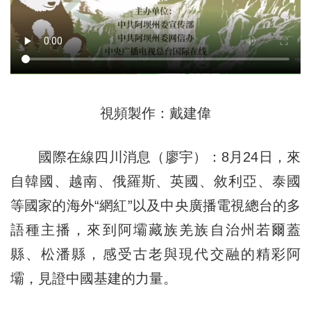
視頻製作：戴建偉
國際在線四川消息（廖宇）：8月24日，來
自韓國、越南、俄羅斯、英國、敘利亞、泰國
等國家的海外“網紅”以及中央廣播電視總台的多
語種主播，來到阿壩藏族羌族自治州若爾蓋
縣、松潘縣，感受古老與現代交融的精彩阿
壩，見證中國基建的力量。