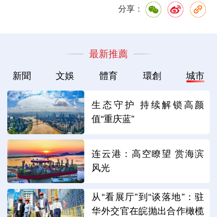
分享：
最新推薦
新聞
文娛
體育
環創
城市
生态守护 持续解锁高颜
值“重庆蓝”
连云港：高空瞭望 赏海滨
风光
从“看展厅”到“谈落地”：驻
华外交官在皖抛出合作橄榄