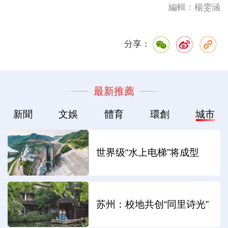
編輯：楊雯涵
分享：
最新推薦
新聞
文娛
體育
環創
城市
世界级“水上电梯”将成型
苏州：校地共创“同里诗光”