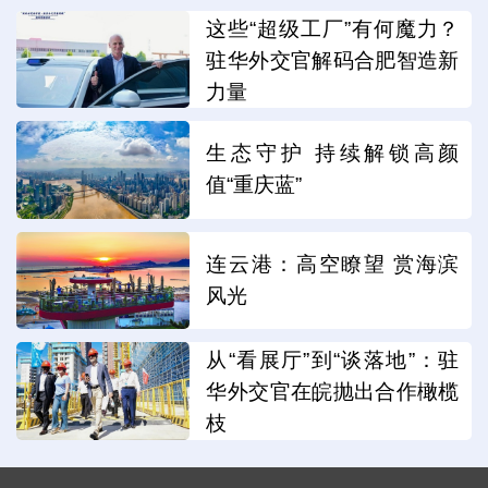
这些“超级工厂”有何魔力？
驻华外交官解码合肥智造新
力量
生态守护 持续解锁高颜
值“重庆蓝”
连云港：高空瞭望 赏海滨
风光
从“看展厅”到“谈落地”：驻
华外交官在皖抛出合作橄榄
枝