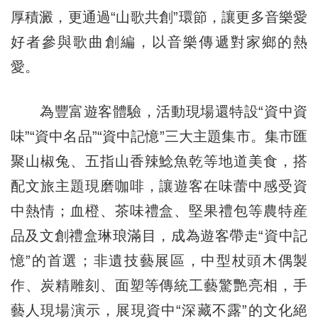
厚積澱，更通過“山歌共創”環節，讓更多音樂愛
好者參與歌曲創編，以音樂傳遞對家鄉的熱
愛。
為豐富遊客體驗，活動現場還特設“資中資
味”“資中名品”“資中記憶”三大主題集市。集市匯
聚山椒兔、五指山香辣鯰魚乾等地道美食，搭
配文旅主題現磨咖啡，讓遊客在味蕾中感受資
中熱情；血橙、茶味禮盒、堅果禮包等農特産
品及文創禮盒琳琅滿目，成為遊客帶走“資中記
憶”的首選；非遺技藝展區，中型杖頭木偶製
作、炭精雕刻、面塑等傳統工藝驚艷亮相，手
藝人現場演示，展現資中“深藏不露”的文化絕