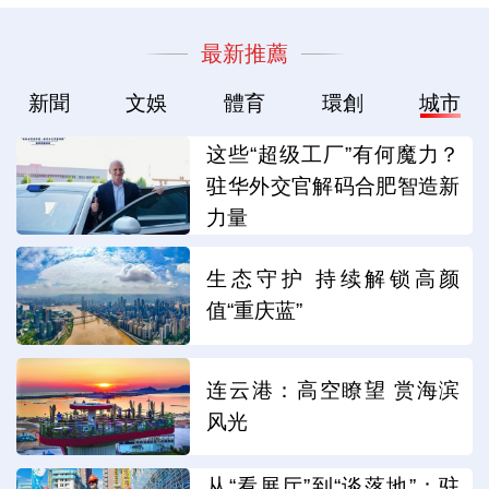
最新推薦
新聞
文娛
體育
環創
城市
这些“超级工厂”有何魔力？
驻华外交官解码合肥智造新
力量
生态守护 持续解锁高颜
值“重庆蓝”
连云港：高空瞭望 赏海滨
风光
从“看展厅”到“谈落地”：驻