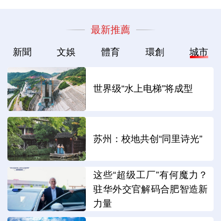
最新推薦
新聞
文娛
體育
環創
城市
世界级“水上电梯”将成型
苏州：校地共创“同里诗光”
这些“超级工厂”有何魔力？
驻华外交官解码合肥智造新
力量