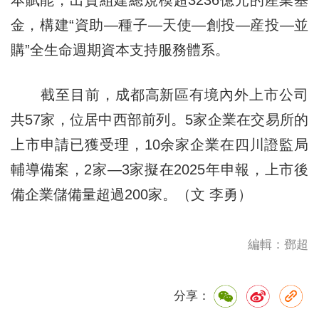
金，構建“資助—種子—天使—創投—産投—並
購”全生命週期資本支持服務體系。
截至目前，成都高新區有境內外上市公司
共57家，位居中西部前列。5家企業在交易所的
上市申請已獲受理，10余家企業在四川證監局
輔導備案，2家—3家擬在2025年申報，上市後
備企業儲備量超過200家。（文 李勇）
編輯：鄧超
分享：