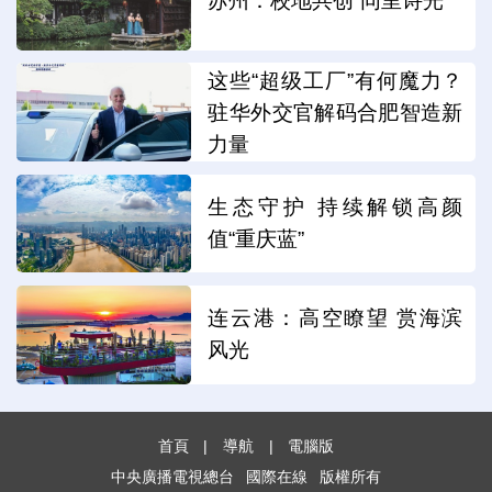
苏州：校地共创“同里诗光”
这些“超级工厂”有何魔力？
驻华外交官解码合肥智造新
力量
生态守护 持续解锁高颜
值“重庆蓝”
连云港：高空瞭望 赏海滨
风光
首頁
|
導航
|
電腦版
中央廣播電視總台
國際在線
版權所有