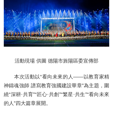
活動現場 供圖 德陽市旌陽區委宣傳部
本次活動以“看向未來的人——以教育家精
神鑄魂強師 譜寫教育強國建設華章”為主題，圍
繞“深耕·共育”“匠心·共創”“繁星·共生”“看向未來
的人”四大篇章展開。