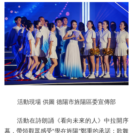
活動現場 供圖 德陽市旌陽區委宣傳部
活動在詩朗誦《看向未來的人》中拉開序
幕，帶領觀眾感受“學在旌陽”鄭重的承諾；歌舞