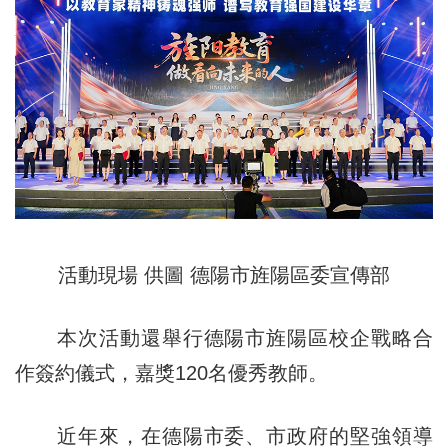
活動現場 供圖 德陽市旌陽區委宣傳部
本次活動還舉行
德陽市
旌陽區校企戰略合
作簽約儀式，嘉獎120名優秀教師。
近年來，在德陽市委、市政府的堅強領導