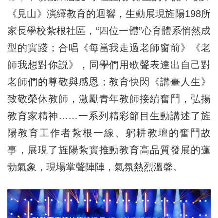
《見山》演繹教育的迴響，生動展現旌陽198所
家長學校紮根社區，“四位一體”心育體系悄然成
型的實踐；合唱《每當我走過老師窗前》《老
師我想對你説》，同學們用歌聲表達出自己對
老師們的尊敬與感恩；教育快閃《講臺人生》
致敬榮休教師，激勵青年教師接續奮鬥，弘揚
教育家精神……一系列精彩節目生動講述了旌
陽教育工作者紮根一線、躬耕教壇的奮鬥故
事，展現了旌陽紮實推動教育高品質發展的蓬
勃氣象，現場掌聲陣陣，氣氛熱烈溫馨。