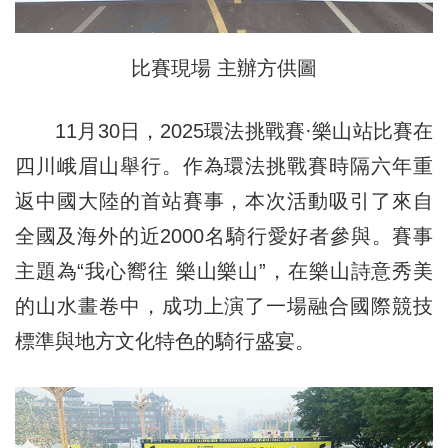
比賽現場 主辦方供圖
11月30日，2025環法挑戰賽·樂山站比賽在
四川峨眉山舉行。作為環法挑戰賽時隔六年重
返中國大陸的首站賽事，本次活動吸引了來自
全國及海外的近2000名騎行愛好者參與。賽事
主題為“我心嚮往 樂山樂山”，在樂山詩意秀美
的山水畫卷中，成功上演了一場融合國際競技
標準與地方文化特色的騎行盛宴。