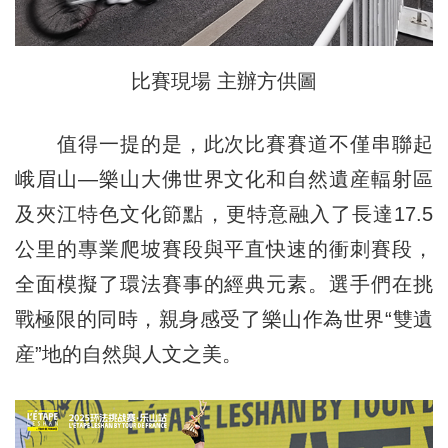
比賽現場 主辦方供圖
值得一提的是，此次比賽賽道不僅串聯起
峨眉山—樂山大佛世界文化和自然遺産輻射區
及夾江特色文化節點，更特意融入了長達17.5
公里的專業爬坡賽段與平直快速的衝刺賽段，
全面模擬了環法賽事的經典元素。選手們在挑
戰極限的同時，親身感受了樂山作為世界“雙遺
産”地的自然與人文之美。