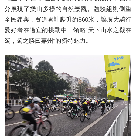
分展現了樂山多樣的自然景觀。體驗組則側重
全民參與，賽道累計爬升約860米，讓廣大騎行
愛好者在適宜的挑戰中，領略“天下山水之觀在
蜀，蜀之勝曰嘉州”的獨特魅力。