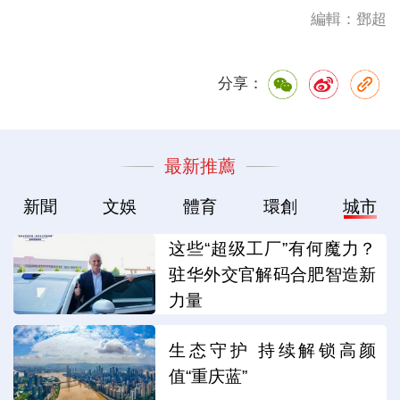
編輯：鄧超
分享：
最新推薦
新聞
文娛
體育
環創
城市
这些“超级工厂”有何魔力？
驻华外交官解码合肥智造新
力量
生态守护 持续解锁高颜
值“重庆蓝”