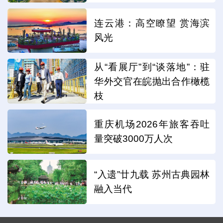
连云港：高空瞭望 赏海滨
风光
从“看展厅”到“谈落地”：驻
华外交官在皖抛出合作橄榄
枝
重庆机场2026年旅客吞吐
量突破3000万人次
“入遗”廿九载 苏州古典园林
融入当代