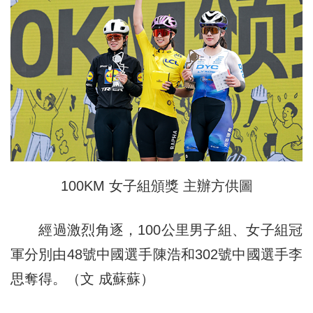
100KM 女子組頒獎 主辦方供圖
經過激烈角逐，100公里男子組、女子組冠
軍分別由48號中國選手陳浩和302號中國選手李
思奪得。（文 成蘇蘇）