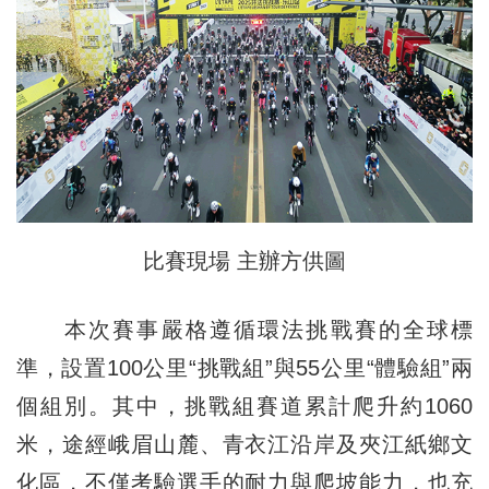
比賽現場 主辦方供圖
本次賽事嚴格遵循環法挑戰賽的全球標
準，設置100公里“挑戰組”與55公里“體驗組”兩
個組別。其中，挑戰組賽道累計爬升約1060
米，途經峨眉山麓、青衣江沿岸及夾江紙鄉文
化區，不僅考驗選手的耐力與爬坡能力，也充