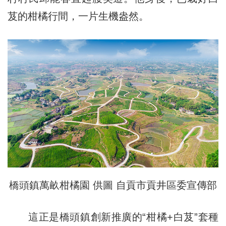
芨的柑橘行間，一片生機盎然。
橋頭鎮萬畝柑橘園 供圖 自貢市貢井區委宣傳部
這正是橋頭鎮創新推廣的“柑橘+白芨”套種