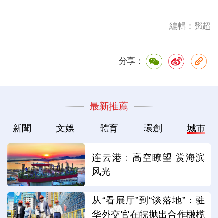
編輯：鄧超
分享：
最新推薦
新聞
文娛
體育
環創
城市
连云港：高空瞭望 赏海滨
风光
从“看展厅”到“谈落地”：驻
华外交官在皖抛出合作橄榄