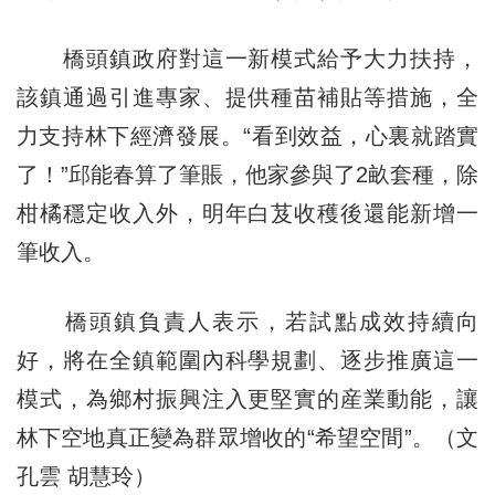
橋頭鎮政府對這一新模式給予大力扶持，
該鎮通過引進專家、提供種苗補貼等措施，全
力支持林下經濟發展。“看到效益，心裏就踏實
了！”邱能春算了筆賬，他家參與了2畝套種，除
柑橘穩定收入外，明年白芨收穫後還能新增一
筆收入。
橋頭鎮負責人表示，若試點成效持續向
好，將在全鎮範圍內科學規劃、逐步推廣這一
模式，為鄉村振興注入更堅實的産業動能，讓
林下空地真正變為群眾增收的“希望空間”。（文
孔雲 胡慧玲）