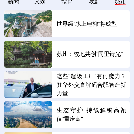
新聞
文娛
體育
環創
城市
世界级“水上电梯”将成型
苏州：校地共创“同里诗光”
这些“超级工厂”有何魔力？
驻华外交官解码合肥智造新
力量
生态守护 持续解锁高颜
值“重庆蓝”