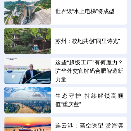
世界级“水上电梯”将成型
苏州：校地共创“同里诗光”
这些“超级工厂”有何魔力？
驻华外交官解码合肥智造新
力量
生态守护 持续解锁高颜
值“重庆蓝”
连云港：高空瞭望 赏海滨