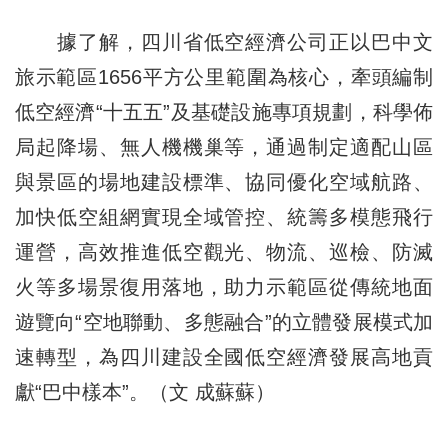
據了解，四川省低空經濟公司正以巴中文
旅示範區1656平方公里範圍為核心，牽頭編制
低空經濟“十五五”及基礎設施專項規劃，科學佈
局起降場、無人機機巢等，通過制定適配山區
與景區的場地建設標準、協同優化空域航路、
加快低空組網實現全域管控、統籌多模態飛行
運營，高效推進低空觀光、物流、巡檢、防滅
火等多場景復用落地，助力示範區從傳統地面
遊覽向“空地聯動、多態融合”的立體發展模式加
速轉型，為四川建設全國低空經濟發展高地貢
獻“巴中樣本”。（文 成蘇蘇）