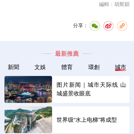
編輯：胡斯穎
分享：
最新推薦
新聞
文娛
體育
環創
城市
图片新闻｜城市天际线 山
城盛景收眼底
世界级“水上电梯”将成型