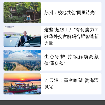
苏州：校地共创“同里诗光”
这些“超级工厂”有何魔力？
驻华外交官解码合肥智造新
力量
生态守护 持续解锁高颜
值“重庆蓝”
连云港：高空瞭望 赏海滨
风光