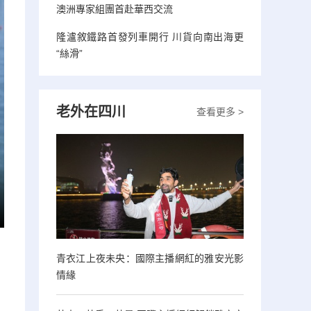
澳洲專家組團首赴華西交流
隆瀘敘鐵路首發列車開行 川貨向南出海更
“絲滑”
老外在四川
查看更多 >
青衣江上夜未央：國際主播網紅的雅安光影
情緣