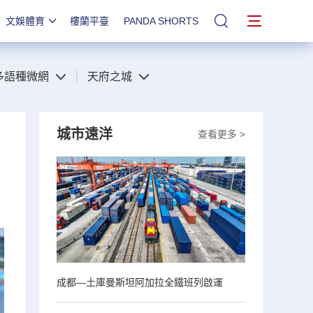
文娛體育
樓蘭平臺
PANDA SHORTS
站內搜索
多語種微網
天府之城
城市遠洋
查看更多 >
成都—土庫曼斯坦阿加拉全鐵班列啟運