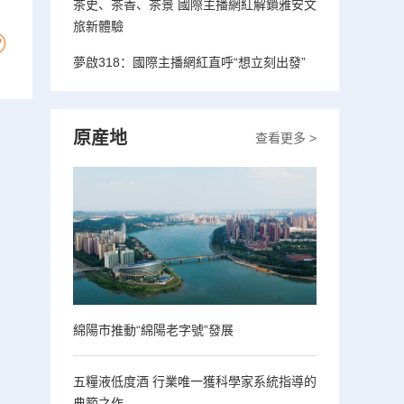
茶史、茶香、茶景 國際主播網紅解鎖雅安文
旅新體驗
夢啟318：國際主播網紅直呼“想立刻出發”
原産地
查看更多 >
綿陽市推動“綿陽老字號”發展
五糧液低度酒 行業唯一獲科學家系統指導的
典範之作