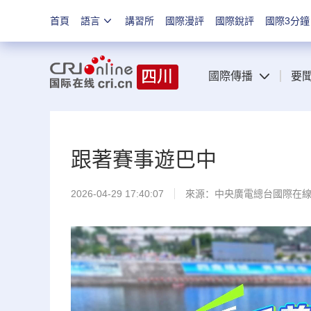
首頁
語言
講習所
國際漫評
國際銳評
國際3分鐘
國際傳播
要
跟著賽事遊巴中
2026-04-29 17:40:07
來源：中央廣電總台國際在