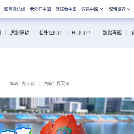
國際微訪談
老外在中國
外媒看中國
遇見中國
深耕世界
聞
原創專稿
老外在四川
Hi, 四川！
熱點專題
線
編輯：胡斯穎
責編：楊雯涵